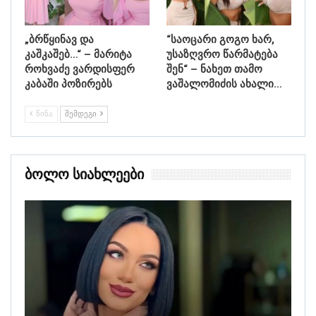
„ბრწყინავ და
“საოცარი გოგო ხარ,
კაშკაშებ…“ – მარიტა
უსაზღვრო წარმატება
როხვაძე ვარდისფერ
შენ“ – ნახეთ თამო
კაბაში პოზირებს
ვაშალომიძის ახალი…
ᲬᲘᲜᲐ
ᲨᲔᲛᲓᲔᲒᲘ
Ბოლო Სიახლეები