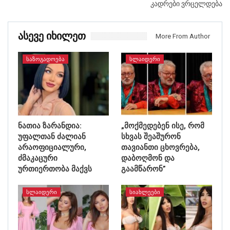
კადრები ვრცელდება
Ასევე Იხილეთ
More From Author
ᲡᲐᲖᲝᲒᲐᲓᲝᲔᲑᲐ
ᲡᲚᲐᲘᲓᲔᲠᲘ
ნათია ზარანდია:
„მოქმედებენ ისე, რომ
უფალთან ძალიან
სხვას შეაშურონ
არაოფიციალური,
თავიანთი ცხოვრება,
ძმაკაცური
დაბოღმონ და
ურთიერთობა მაქვს
გაამწარონ”
ᲡᲚᲐᲘᲓᲔᲠᲘ
ᲡᲘᲐᲮᲚᲔᲔᲑᲘ