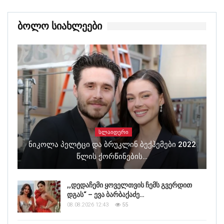
Ბოლო Სიახლეები
ᲡᲚᲐᲘᲓᲔᲠᲘ
Ნიკოლა Პელტცი Და Ბრუკლინ Ბექჰემები 2022
Წლის Ქორწინების…
,,დედაჩემი ყოველთვის ჩემს გვერდით
დგას“ – ევა ბარბაქაძე…
08.08.2026 12:43
55