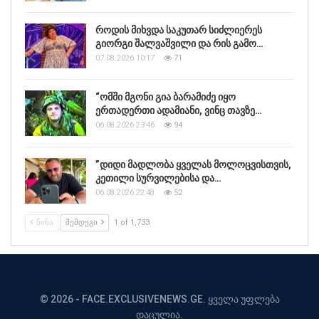
როდის მიხვდა საკუთარ სიძლიერეს
გიორგი შალვაშვილი და რის გამო…
07.08.2026 10:17
71
“ომში მგონი გია ბარამიძე იყო
ერთადერთი ადამიანი, ვინც თავზე…
06.08.2026 23:46
94
”დიდი მადლობა ყველას მოლოცვისთვის,
კეთილი სურვილებისა და…
06.08.2026 22:48
52
ᲬᲘᲜᲐ
ᲨᲔᲛᲓᲔᲒᲘ
1 of 1,733
© 2026 - FACE.EXCLUSIVENEWS.GE. ყველა უფლება
დაცულია.