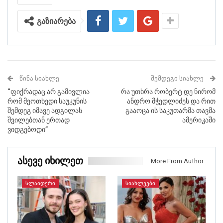
გაზიარება
ᲬᲘᲜᲐ ᲡᲘᲐᲮᲚᲔ
ᲨᲔᲛᲓᲔᲒᲘ ᲡᲘᲐᲮᲚᲔ
“ფიქრადაც არ გამივლია
რა უთხრა რობერტ დე ნირომ
რომ მეოთხედი საუკუნის
ანდრო მჭედლიძეს და რით
შემდეგ იმავე ადგილას
გააოცა ის საკუთარმა თავმა
შვილებთან ერთად
ამერიკაში
ვიდგებოდი”
Ასევე Იხილეთ
More From Author
ᲡᲚᲐᲘᲓᲔᲠᲘ
ᲡᲘᲐᲮᲚᲔᲔᲑᲘ