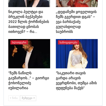
ნიკოლა პელტცი და
,,დედაჩემი ყოველთვის
ბრუკლინ ბექჰემები
ჩემს გვერდით დგას“ –
2022 წლის ქორწინების
ევა ბარბაქაძე
ბათილად ცნობას
გულახდილად
ითხოვენ? – რა…
საუბრობს
ᲡᲚᲐᲘᲓᲔᲠᲘ
ᲡᲐᲖᲝᲒᲐᲓᲝᲔᲑᲐ
“ჩემს ნაწილს
“საკუთარი თავის
გაუმარჯოს…” – გიორგი
გარდა არავის
ჭოხონელიძე
ვეყრდნობი, თუმცა ამის
იუბილარია
ფუფუნება მაქვს”
ᲬᲘᲜᲐ
ᲨᲔᲛᲓᲔᲒᲘ