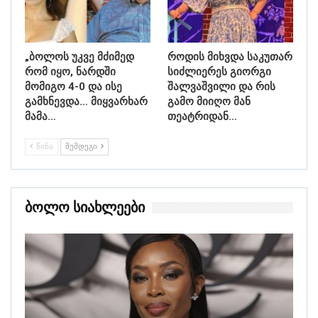
„ბოლოს უკვე მძიმედ
როდის მიხვდა საკუთარ
რომ იყო, ნარდში
სიძლიერეს გიორგი
მომიგო 4-0 და ისე
შალვაშვილი და რის
გამხნევდა… მიყვარხარ
გამო მიიღო მან
მამა…
თეატრიდან…
ᲬᲘᲜᲐ
ᲨᲔᲛᲓᲔᲒᲘ
Ბოლო Სიახლეები