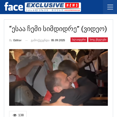
“ესაა Ჩემი Სიმდიდრე” (ვიდეო)
ᲡᲚᲐᲘᲓᲔᲠᲘ
ᲡᲝᲪ.ᲥᲡᲔᲚᲔᲑᲘ
გამოქვეყნდა
05.09.2025
By
Editor
138