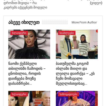
დროშით მივიდა – რა
(ვიდეო)
კადრებს აქვეყნებს მოდელი
Ასევე Იხილეთ
More From Author
ᲡᲚᲐᲘᲓᲔᲠᲘ
ᲡᲘᲐᲮᲚᲔᲔᲑᲘ
ნაომი ქემპბელი
ბათუმელმა გოგომ
თბილისში ჩამოდის –
ისლამი მიიღო და
ცნობილია, როდის
ლეილა დაირქვა – „ეს
დაიწყება შოუზე
ჩემი მომავალი
დასასწრები…
მეუღლისთვისაც…
ᲡᲚᲐᲘᲓᲔᲠᲘ
ᲡᲐᲖᲝᲒᲐᲓᲝᲔᲑᲐ