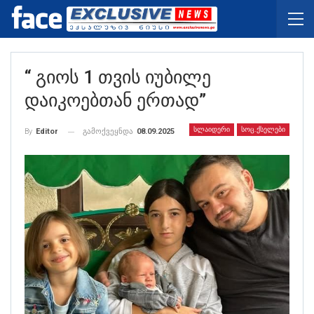
“ Გიოს 1 Თვის Იუბილე
Დაიკოებთან Ერთად”
ᲡᲚᲐᲘᲓᲔᲠᲘ
ᲡᲝᲪ.ᲥᲡᲔᲚᲔᲑᲘ
გამოქვეყნდა
08.09.2025
By
Editor