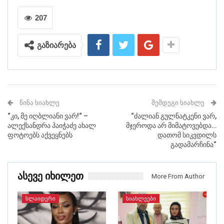
207
გაზიარება
ᲬᲘᲜᲐ ᲡᲘᲐᲮᲚᲔ
ᲨᲔᲛᲓᲔᲒᲘ ᲡᲘᲐᲮᲚᲔ
“კი, მე იღბლიანი ვარ!“ –
“ძალიან გულნატკენი ვარ,
ალექსანდრა პაიჭაძე ახალ
მჯეროდა არ მიმატოვებდა…
ფოტოებს აქვეყნებს
დათომ სიკვდილს
გადამარჩინა“
Ასევე Იხილეთ
More From Author
ᲡᲚᲐᲘᲓᲔᲠᲘ
ᲡᲘᲐᲮᲚᲔᲔᲑᲘ