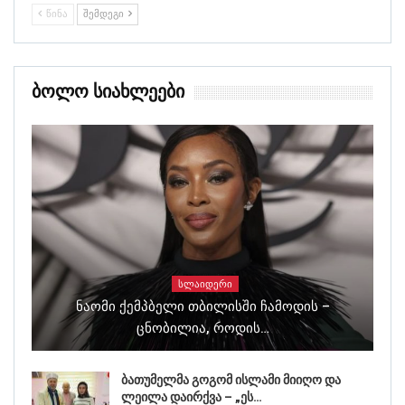
ᲬᲘᲜᲐ
ᲨᲔᲛᲓᲔᲒᲘ
Ბოლო Სიახლეები
ᲡᲚᲐᲘᲓᲔᲠᲘ
Ნაომი Ქემპბელი Თბილისში Ჩამოდის –
Ცნობილია, Როდის…
ბათუმელმა გოგომ ისლამი მიიღო და
ლეილა დაირქვა – „ეს…