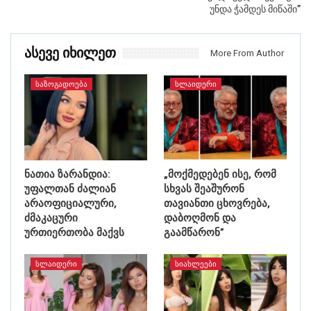
უნდა ჭამდეს მიწაში”
Ასევე Იხილეთ
More From Author
ᲡᲐᲖᲝᲒᲐᲓᲝᲔᲑᲐ
ᲡᲚᲐᲘᲓᲔᲠᲘ
ნათია ზარანდია:
„მოქმედებენ ისე, რომ
უფალთან ძალიან
სხვას შეაშურონ
არაოფიციალური,
თავიანთი ცხოვრება,
ძმაკაცური
დაბოღმონ და
ურთიერთობა მაქვს
გაამწარონ”
ᲡᲚᲐᲘᲓᲔᲠᲘ
ᲡᲘᲐᲮᲚᲔᲔᲑᲘ