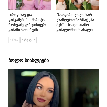
„ბრწყინავ და
“საოცარი გოგო ხარ,
კაშკაშებ…“ – მარიტა
უსაზღვრო წარმატება
როხვაძე ვარდისფერ
შენ“ – ნახეთ თამო
კაბაში პოზირებს
ვაშალომიძის ახალი…
ᲬᲘᲜᲐ
ᲨᲔᲛᲓᲔᲒᲘ
Ბოლო Სიახლეები