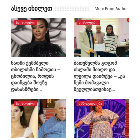
Ასევე Იხილეთ
More From Author
ᲡᲚᲐᲘᲓᲔᲠᲘ
ᲡᲘᲐᲮᲚᲔᲔᲑᲘ
ნაომი ქემპბელი
ბათუმელმა გოგომ
თბილისში ჩამოდის –
ისლამი მიიღო და
ცნობილია, როდის
ლეილა დაირქვა – „ეს
დაიწყება შოუზე
ჩემი მომავალი
დასასწრები…
მეუღლისთვისაც…
ᲡᲚᲐᲘᲓᲔᲠᲘ
ᲡᲐᲖᲝᲒᲐᲓᲝᲔᲑᲐ