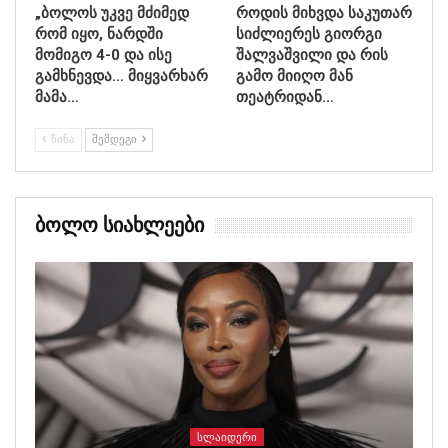
„ბოლოს უკვე მძიმედ
როდის მიხვდა საკუთარ
რომ იყო, ნარდში
სიძლიერეს გიორგი
მომიგო 4-0 და ისე
შალვაშვილი და რის
გამხნევდა… მიყვარხარ
გამო მიიღო მან
მამა…
თეატრიდან…
ᲬᲘᲜᲐ
ᲨᲔᲛᲓᲔᲒᲘ
Ბოლო Სიახლეები
ᲡᲚᲐᲘᲓᲔᲠᲘ