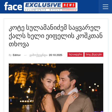
Კოტე Სულამანიძემ Საყვარელ
Ქალს Ხელი Ეიფელის Კოშკთან
Თხოვა
ᲡᲚᲐᲘᲓᲔᲠᲘ
ᲡᲝᲪ.ᲥᲡᲔᲚᲔᲑᲘ
გამოქვეყნდა
20.10.2025
By
Editor