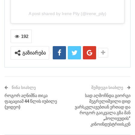
A post shared by Irene Pily (@irene_pily)
192
გაზიარება
ᲬᲘᲜᲐ ᲡᲘᲐᲮᲚᲔ
ᲨᲔᲛᲓᲔᲒᲘ ᲡᲘᲐᲮᲚᲔ
როგორ აღნიშნა თიკა
სად აღმოჩნდა გიორგი
ფაცაციამ 44 წლის იუბილე
მეგრელიშვილი დიდ
(ვიდეო)
ვარსკვლავებთან ერთად და
როგორ გაიკვალა გზა მან
„ჰოლივუდის“
კინოინდუსტრიისკენ