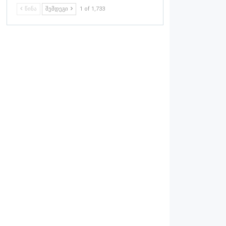
ᲬᲘᲜᲐ
ᲨᲔᲛᲓᲔᲒᲘ
1 of 1,733