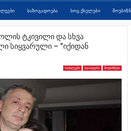
ხლეები
Საზოგადოება
Სოც.ქსელები
Შოუბიზნ
ოლის Ტკივილი Და Სხვა
ი Სიყვარული – “იქიდან
ᲡᲘᲐᲮᲚᲔᲔᲑᲘ
ᲡᲚᲐᲘᲓᲔᲠᲘ
ᲨᲝᲣᲑᲘᲖᲜᲔᲡᲘ