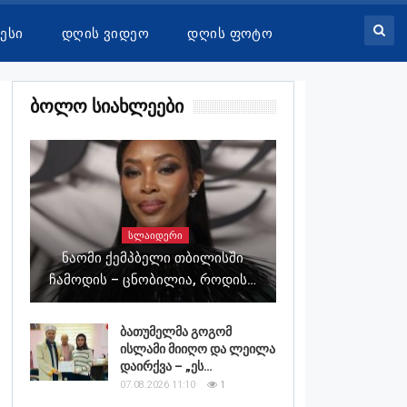
ესი
Დღის Ვიდეო
Დღის Ფოტო
Ბოლო Სიახლეები
ᲡᲚᲐᲘᲓᲔᲠᲘ
Ნაომი Ქემპბელი Თბილისში
Ჩამოდის – Ცნობილია, Როდის…
ბათუმელმა გოგომ
ისლამი მიიღო და ლეილა
დაირქვა – „ეს…
07.08.2026 11:10
1