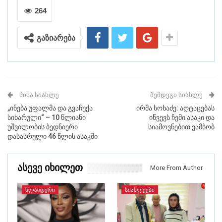
264
გაზიარება
ᲬᲘᲜᲐ ᲡᲘᲐᲮᲚᲔ
ᲨᲔᲛᲓᲔᲒᲘ ᲡᲘᲐᲮᲚᲔ
„ინება უფალმა და გვაჩუქა
ირმა სოხაძე: აღტაცებას
სიხარული“ – 10 წლიანი
იწვევს ჩემი ასაკი და
უშვილობის ბედნიერი
სიამოვნებით ვამბობ
დასასრული 46 წლის ასაკში
Ასევე Იხილეთ
More From Author
ᲡᲚᲐᲘᲓᲔᲠᲘ
ᲡᲘᲐᲮᲚᲔᲔᲑᲘ