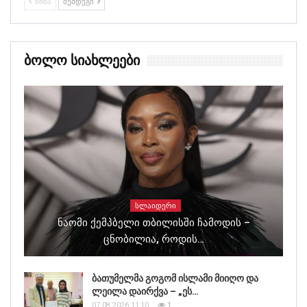
ᲬᲘᲜᲐ
ᲨᲔᲛᲓᲔᲒᲘ
Ბოლო Სიახლეები
ᲡᲚᲐᲘᲓᲔᲠᲘ
Ნაომი Ქემპბელი Თბილისში Ჩამოდის –
Ცნობილია, Როდის…
ბათუმელმა გოგომ ისლამი მიიღო და
ლეილა დაირქვა – „ეს…
07.08.2026 11:10
1