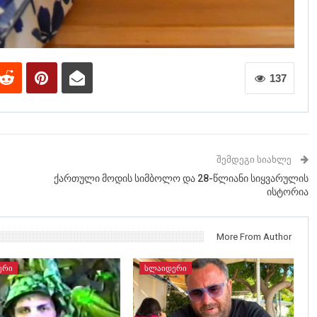
137
ᲨᲔᲛᲓᲔᲒᲘ ᲡᲘᲐᲮᲚᲔ
ქართული მოდის სიმბოლო და 28-წლიანი სიყვარულის
ისტორია
More From Author
ᲔᲠᲘ
ᲡᲚᲐᲘᲓᲔᲠᲘ