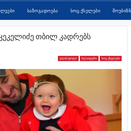
ხლეები
Საზოგადოება
Სოც.ქსელები
Შოუბიზნ
ი Კეკელიძე Თბილ Კადრებს
ᲓᲦᲘᲡ ᲤᲝᲢᲝ
ᲡᲚᲐᲘᲓᲔᲠᲘ
ᲡᲝᲪ.ᲥᲡᲔᲚᲔᲑᲘ