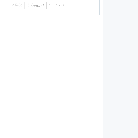
ᲬᲘᲜᲐ
ᲨᲔᲛᲓᲔᲒᲘ
1 of 1,733