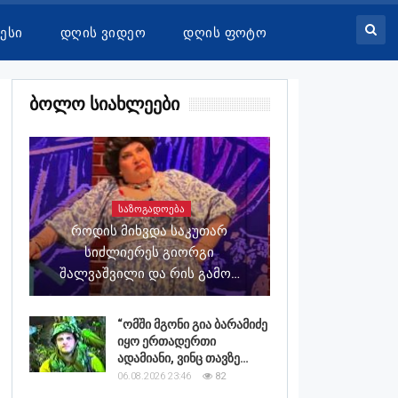
ესი
Დღის Ვიდეო
Დღის Ფოტო
Ბოლო Სიახლეები
ᲡᲐᲖᲝᲒᲐᲓᲝᲔᲑᲐ
Როდის Მიხვდა Საკუთარ
Სიძლიერეს Გიორგი
Შალვაშვილი Და Რის Გამო…
“ომში მგონი გია ბარამიძე
იყო ერთადერთი
ადამიანი, ვინც თავზე…
06.08.2026 23:46
82