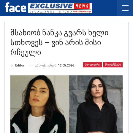
Მსახიობ Ნანკა Გვარს Ხელი
Სთხოვეს – Ვინ Არის Მისი
Რჩეული
ᲡᲚᲐᲘᲓᲔᲠᲘ
ᲨᲝᲣᲑᲘᲖᲜᲔᲡᲘ
გამოქვეყნდა
12.05.2026
By
Editor