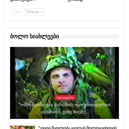
ᲬᲘᲜᲐ
ᲨᲔᲛᲓᲔᲒᲘ
Ბოლო Სიახლეები
ᲡᲚᲐᲘᲓᲔᲠᲘ
“ომში Მგონი Გია Ბარამიძე Იყო Ერთადერთი
Ადამიანი, Ვინც Თავზე…
”დიდი მადლობა ყველას მოლოცვისთვის,