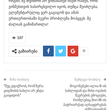
რიგში, მე თვითონ არ ვითამაშებ ისეთ რამეს, რომ
ვინმესთვის სასირცხვილო იყოს, თუმცა შეიძლება,
ელემენტარულიც ვერ გაგიგონ და ამას
ურთიერთობაში ბევრი პრობლემა მოჰყვეს. მე
ძალიან გამიმართლა!
107
გაზიარება
ᲬᲘᲜᲐ ᲡᲘᲐᲮᲚᲔ
ᲨᲔᲛᲓᲔᲒᲘ ᲡᲘᲐᲮᲚᲔ
”მეც ვფიქრობ, რომ ზურა
მოგონებები ილია II-ის
ყიფშიძის სახლი არ უნდა
სახლიდან და მისი ოჯახის
გაიყიდოს“
წევრების ემოციები,
რომლებიც შიო III-ის
პატრიარქად აღსაყდრებას
ესწრებოდნენ