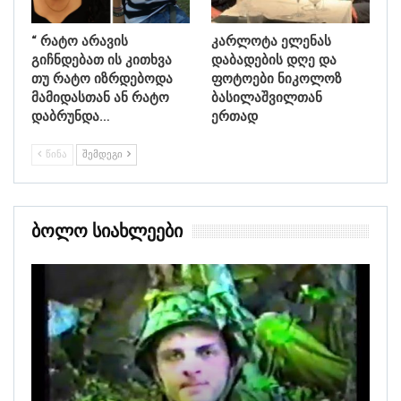
“ რატო არავის
კარლოტა ელენას
გიჩნდებათ ის კითხვა
დაბადების დღე და
თუ რატო იზრდებოდა
ფოტოები ნიკოლოზ
მამიდასთან ან რატო
ბასილაშვილთან
დაბრუნდა…
ერთად
ᲬᲘᲜᲐ
ᲨᲔᲛᲓᲔᲒᲘ
Ბოლო Სიახლეები