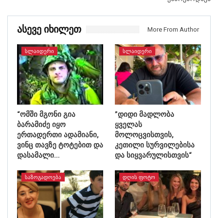
Ასევე Იხილეთ
More From Author
ᲡᲚᲐᲘᲓᲔᲠᲘ
ᲡᲚᲐᲘᲓᲔᲠᲘ
“ომში მგონი გია
”დიდი მადლობა
ბარამიძე იყო
ყველას
ერთადერთი ადამიანი,
მოლოცვისთვის,
ვინც თავზე ტოტებით და
კეთილი სურვილებისა
დასამალი…
და სიყვარულისთვის“
ᲡᲐᲖᲝᲒᲐᲓᲝᲔᲑᲐ
ᲓᲦᲘᲡ ᲤᲝᲢᲝ