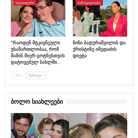
ᲡᲚᲐᲘᲓᲔᲠᲘ
ᲡᲐᲖᲝᲒᲐᲓᲝᲔᲑᲐ
“რაოდენ მტკივნეული
ნინი ბადურაშვილის და
უსამართლობაა, რომ
ქრისტინე იმედაძის
მამის მიერ ცოტნესთვის
დიეტა
დატოვებულ სახლში…
ᲬᲘᲜᲐ
ᲨᲔᲛᲓᲔᲒᲘ
Ბოლო Სიახლეები