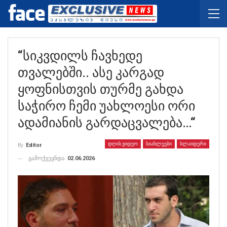
“სიკვდილს Ჩავხედე
Თვალებში.. Ასე Კარგად
Ყოფნისთვის Თურმე Გახდა
Საჭირო Ჩემი Უახლოესი Ორი
Ადამიანის Გარდაცვალება…“
ᲓᲦᲘᲡ ᲕᲘᲓᲔᲝ
ᲡᲘᲐᲮᲚᲔᲔᲑᲘ
ᲡᲚᲐᲘᲓᲔᲠᲘ
By
Editor
გამოქვეყნდა
02.06.2026