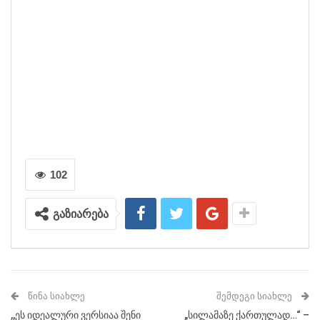
102
გაზიარება
ᲬᲘᲜᲐ ᲡᲘᲐᲮᲚᲔ
ᲨᲔᲛᲓᲔᲒᲘ ᲡᲘᲐᲮᲚᲔ
,,ეს იდეალური ვერსიაა შენი
„სილამაზე ქართულად…“ –