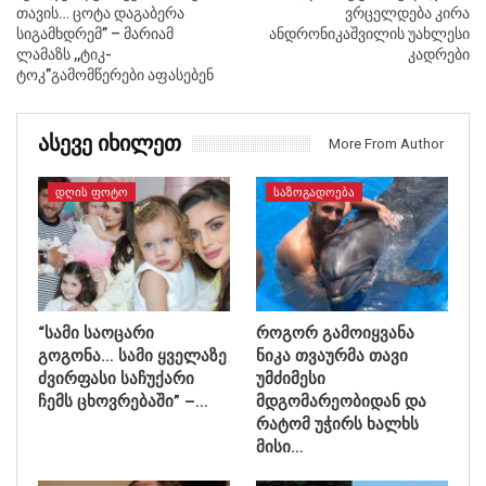
თავის… ცოტა დაგაბერა
ვრცელდება კირა
სიგამხდრემ” – მარიამ
ანდრონიკაშვილის უახლესი
ლამაზს ,,ტიკ-
კადრები
ტოკ”გამომწერები აფასებენ
Ასევე Იხილეთ
More From Author
ᲓᲦᲘᲡ ᲤᲝᲢᲝ
ᲡᲐᲖᲝᲒᲐᲓᲝᲔᲑᲐ
“სამი საოცარი
როგორ გამოიყვანა
გოგონა… სამი ყველაზე
ნიკა თვაურმა თავი
ძვირფასი საჩუქარი
უმძიმესი
ჩემს ცხოვრებაში” –…
მდგომარეობიდან და
რატომ უჭირს ხალხს
მისი…