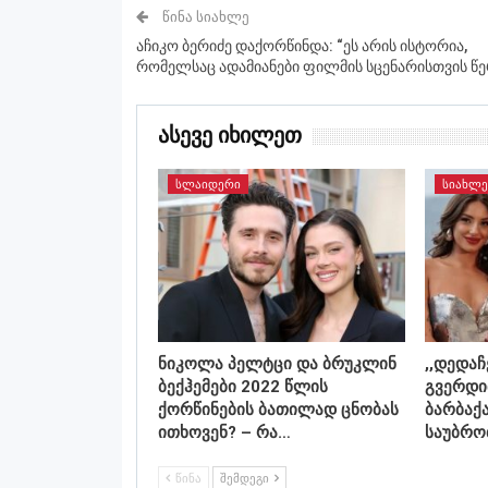
ᲬᲘᲜᲐ ᲡᲘᲐᲮᲚᲔ
აჩიკო ბერიძე დაქორწინდა: “ეს არის ისტორია,
რომელსაც ადამიანები ფილმის სცენარისთვის წე
Ასევე Იხილეთ
ᲡᲚᲐᲘᲓᲔᲠᲘ
ᲡᲘᲐᲮᲚᲔ
ნიკოლა პელტცი და ბრუკლინ
,,დედა
ბექჰემები 2022 წლის
გვერდი
ქორწინების ბათილად ცნობას
ბარბაქ
ითხოვენ? – რა…
საუბრო
ᲬᲘᲜᲐ
ᲨᲔᲛᲓᲔᲒᲘ