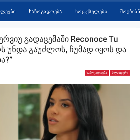
ხლეები
Საზოგადოება
Სოც.ქსელები
Შოუბიზნ
ერვიუ Გადაცემაში Reconoce Tu
რს Უნდა Გაუძლოს, Ჩუმად Იყოს Და
ა?”
ᲡᲐᲖᲝᲒᲐᲓᲝᲔᲑᲐ
ᲡᲚᲐᲘᲓᲔᲠᲘ