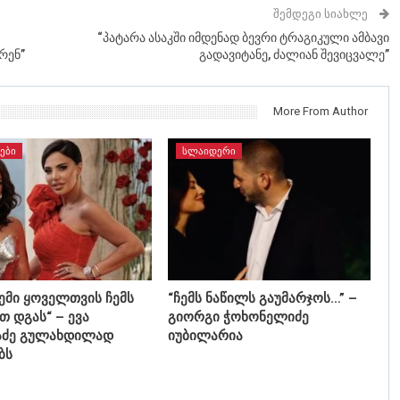
ᲨᲔᲛᲓᲔᲒᲘ ᲡᲘᲐᲮᲚᲔ
“პატარა ასაკში იმდენად ბევრი ტრაგიკული ამბავი
რენ”
გადავიტანე, ძალიან შევიცვალე”
More From Author
ᲔᲑᲘ
ᲡᲚᲐᲘᲓᲔᲠᲘ
ჩემი ყოველთვის ჩემს
“ჩემს ნაწილს გაუმარჯოს…” –
თ დგას“ – ევა
გიორგი ჭოხონელიძე
აძე გულახდილად
იუბილარია
ბს