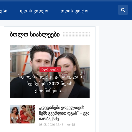
ესი
Დღის Ვიდეო
Დღის Ფოტო
Ბოლო Სიახლეები
ᲡᲚᲐᲘᲓᲔᲠᲘ
Ნიკოლა Პელტცი Და Ბრუკლინ
Ბექჰემები 2022 Წლის
Ქორწინების…
,,დედაჩემი ყოველთვის
ჩემს გვერდით დგას“ – ევა
ბარბაქაძე…
08.08.2026 12:43
48