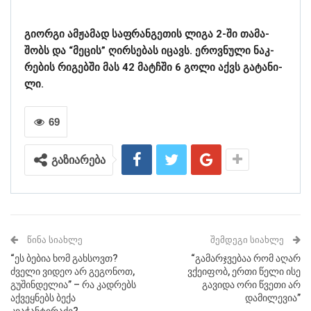
გი­ორ­გი ამ­ჟა­მად საფ­რან­გე­თის ლიგა 2-ში თა­მა­
შობს და “მე­ცის” ღირ­სე­ბას იცავს. ეროვ­ნუ­ლი ნაკ­
რე­ბის რი­გებ­ში მას 42 მატჩში 6 გოლი აქვს გა­ტა­ნი­
ლი.
69
გაზიარება
ᲬᲘᲜᲐ ᲡᲘᲐᲮᲚᲔ
ᲨᲔᲛᲓᲔᲒᲘ ᲡᲘᲐᲮᲚᲔ
“ეს ბებია ხომ გახსოვთ?
“გამარჯვებაა რომ აღარ
ძველი ვიდეო არ გეგონოთ,
ვქეიფობ, ერთი წელი ისე
გუშინდელია” – რა კადრებს
გავიდა ორი წვეთი არ
აქვეყნებს ბექა
დამილევია”
კვაჭანტირაძე?