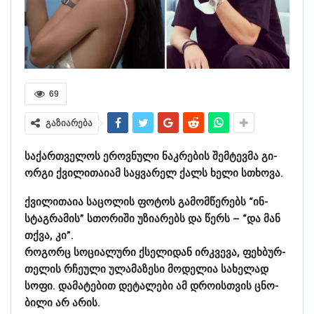
69
გაზიარება
სა­ქარ­თვე­ლოს ეროვ­ნუ­ლი ნაკ­რე­ბის შემ­ტევ­მა გი­
ორ­გი ქვი­ლი­თა­ი­ამ საყ­ვა­რელ ქალს ხელი სთხო­ვა.
ქვი­ლი­თა­ია სა­ცო­ლის ფო­ტოს გა­მომ­წე­რებს “ინ­
სტაგ­რა­მის” სთო­რი­ში უზი­ა­რებს და წერს – “და მან
თქვა, კი”.
რო­გორც სო­ცი­ა­ლუ­რი ქსე­ლი­დან ირ­კვე­ვა, ფეხ­ბურ­
თე­ლის რჩე­უ­ლი ულა­მა­ზე­სი მო­დე­ლია სა­ხე­ლად
სოფი. და­მა­ტე­ბით დე­ტა­ლე­ბი ამ დრო­ის­თვის ცნო­
ბი­ლი არ არის.