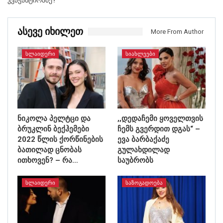
Ასევე Იხილეთ
More From Author
ᲡᲚᲐᲘᲓᲔᲠᲘ
ᲡᲘᲐᲮᲚᲔᲔᲑᲘ
ნიკოლა პელტცი და
,,დედაჩემი ყოველთვის
ბრუკლინ ბექჰემები
ჩემს გვერდით დგას“ –
2022 წლის ქორწინების
ევა ბარბაქაძე
ბათილად ცნობას
გულახდილად
ითხოვენ? – რა…
საუბრობს
ᲡᲚᲐᲘᲓᲔᲠᲘ
ᲡᲐᲖᲝᲒᲐᲓᲝᲔᲑᲐ