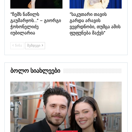
“ჩემს ნაწილს
“საკუთარი თავის
გაუმარჯოს…” – გიორგი
გარდა არავის
ჭოხონელიძე
ვეყრდნობი, თუმცა ამის
იუბილარია
ფუფუნება მაქვს”
ᲬᲘᲜᲐ
ᲨᲔᲛᲓᲔᲒᲘ
Ბოლო Სიახლეები