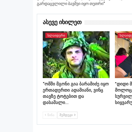
გარდაცვლილი ბავშვი იყო თეთრი”
Ასევე Იხილეთ
ᲡᲚᲐᲘᲓᲔᲠᲘ
ᲡᲚᲐᲘᲓ
“ომში მგონი გია ბარამიძე იყო
”დიდი 
ერთადერთი ადამიანი, ვინც
მოლოცვ
თავზე ტოტებით და
სურვილ
დასამალი…
სიყვარ
ᲬᲘᲜᲐ
ᲨᲔᲛᲓᲔᲒᲘ