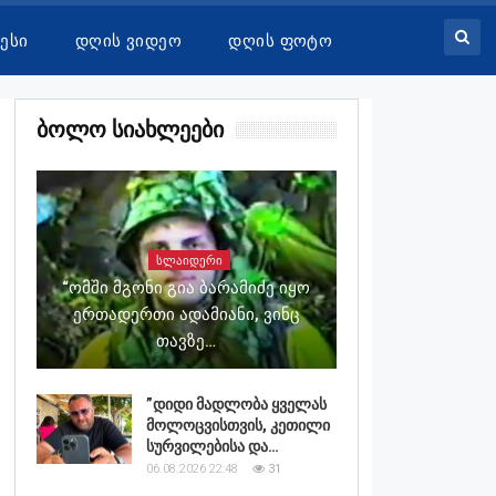
ესი
Დღის Ვიდეო
Დღის Ფოტო
Ბოლო Სიახლეები
ᲡᲚᲐᲘᲓᲔᲠᲘ
“ომში Მგონი Გია Ბარამიძე Იყო
Ერთადერთი Ადამიანი, Ვინც
Თავზე…
”დიდი მადლობა ყველას
მოლოცვისთვის, კეთილი
სურვილებისა და…
06.08.2026 22:48
31