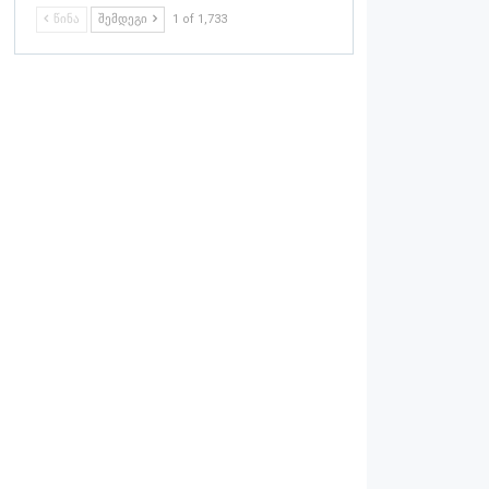
ᲬᲘᲜᲐ
ᲨᲔᲛᲓᲔᲒᲘ
1 of 1,733