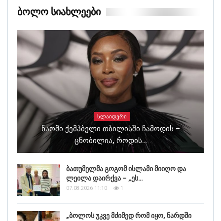
Ბოლო Სიახლეები
ᲡᲚᲐᲘᲓᲔᲠᲘ
Ნაომი Ქემპბელი Თბილისში Ჩამოდის –
Ცნობილია, Როდის…
ბათუმელმა გოგომ ისლამი მიიღო და
ლეილა დაირქვა – „ეს…
07.08.2026 11:10
1
„ბოლოს უკვე მძიმედ რომ იყო, ნარდში