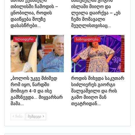
ნაომი ქემპბელი
ბათუმელმა გოგომ
თბილისში ჩამოდის –
ისლამი მიიღო და
ცნობილია, როდის
ლეილა დაირქვა – „ეს
დაიწყება შოუზე
ჩემი მომავალი
დასასწრები…
მეუღლისთვისაც…
ᲡᲚᲐᲘᲓᲔᲠᲘ
ᲡᲐᲖᲝᲒᲐᲓᲝᲔᲑᲐ
„ბოლოს უკვე მძიმედ
როდის მიხვდა საკუთარ
რომ იყო, ნარდში
სიძლიერეს გიორგი
მომიგო 4-0 და ისე
შალვაშვილი და რის
გამხნევდა… მიყვარხარ
გამო მიიღო მან
მამა…
თეატრიდან…
ᲬᲘᲜᲐ
ᲨᲔᲛᲓᲔᲒᲘ