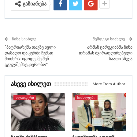
გაზიარება
ᲬᲘᲜᲐ ᲡᲘᲐᲮᲚᲔ
ᲨᲔᲛᲓᲔᲒᲘ ᲡᲘᲐᲮᲚᲔ
“პატრიარქმა თავზე ხელი
არმან ცარუკიანმა ნინა
დამადო და ყურში ჩუმად
დრამას ძვირადღირებული
მითხრა: იცოდე, მე შენ
საათი აჩუქა
გგულშემატკივრობო”
Ასევე Იხილეთ
More From Author
ᲡᲚᲐᲘᲓᲔᲠᲘ
ᲡᲘᲐᲮᲚᲔᲔᲑᲘ