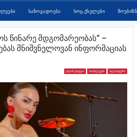
ხლეები
Საზოგადოება
Სოც.ქსელები
Შოუბიზნ
ოს Წინარე Მდგომარეობას“ –
ებას Მნიშვნელოვან Ინფორმაციას
ᲓᲦᲘᲡ ᲕᲘᲓᲔᲝ
ᲡᲘᲐᲮᲚᲔᲔᲑᲘ
ᲡᲚᲐᲘᲓᲔᲠᲘ