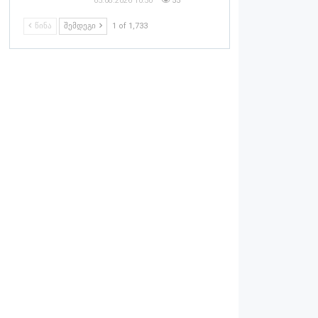
05.08.2026 10:50
55
ᲬᲘᲜᲐ
ᲨᲔᲛᲓᲔᲒᲘ
1 of 1,733