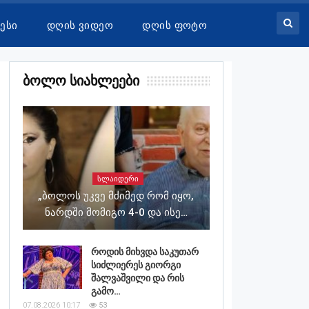
ესი
Დღის Ვიდეო
Დღის Ფოტო
Ბოლო Სიახლეები
ᲡᲚᲐᲘᲓᲔᲠᲘ
„ბოლოს Უკვე Მძიმედ Რომ Იყო,
Ნარდში Მომიგო 4-0 Და Ისე…
როდის მიხვდა საკუთარ
სიძლიერეს გიორგი
შალვაშვილი და რის
გამო…
07.08.2026 10:17
53