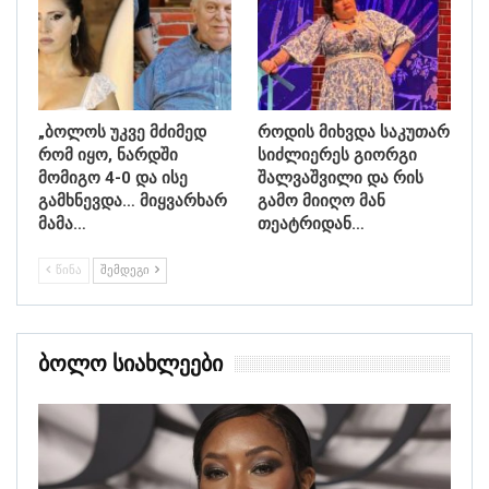
„ბოლოს უკვე მძიმედ
როდის მიხვდა საკუთარ
რომ იყო, ნარდში
სიძლიერეს გიორგი
მომიგო 4-0 და ისე
შალვაშვილი და რის
გამხნევდა… მიყვარხარ
გამო მიიღო მან
მამა…
თეატრიდან…
ᲬᲘᲜᲐ
ᲨᲔᲛᲓᲔᲒᲘ
Ბოლო Სიახლეები