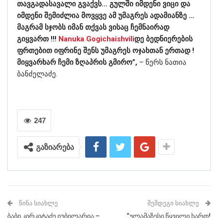
თავგადასავალი გვაქვს… გულში იმდენი ვიცი და
იმდენი შემიძლია მოვყვე ამ უმაგრეს ადამიანზე …
მაგრამ სჯობს იმან თქვას ვისაც ჩემნაირად
გიყვართ !!!
Nanuka Gogichaishvili
დე ბედნიერების
ფრთებით იფრინე შენს უმაგრეს ოჯახთან ერთად !
მიყვარხარ ჩემი ზღაპრის გმირო”,
– წერს ნათია
ბანძელაძე.
247
გაზიარება
ᲬᲘᲜᲐ ᲡᲘᲐᲮᲚᲔ
ᲨᲔᲛᲓᲔᲒᲘ ᲡᲘᲐᲮᲚᲔ
ბაბი კირკიტაძე იუბილარია –
“ულამაზესი წყვილი ხართ!