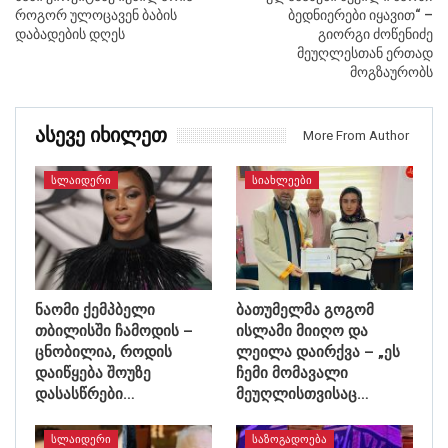
როგორ ულოცავენ ბაბის
ბედნიერები იყავით“ –
დაბადების დღეს
გიორგი ძოწენიძე
მეუღლესთან ერთად
მოგზაურობს
Ასევე Იხილეთ
More From Author
ᲡᲚᲐᲘᲓᲔᲠᲘ
ᲡᲘᲐᲮᲚᲔᲔᲑᲘ
ნაომი ქემპბელი
ბათუმელმა გოგომ
თბილისში ჩამოდის –
ისლამი მიიღო და
ცნობილია, როდის
ლეილა დაირქვა – „ეს
დაიწყება შოუზე
ჩემი მომავალი
დასასწრები…
მეუღლისთვისაც…
ᲡᲚᲐᲘᲓᲔᲠᲘ
ᲡᲐᲖᲝᲒᲐᲓᲝᲔᲑᲐ