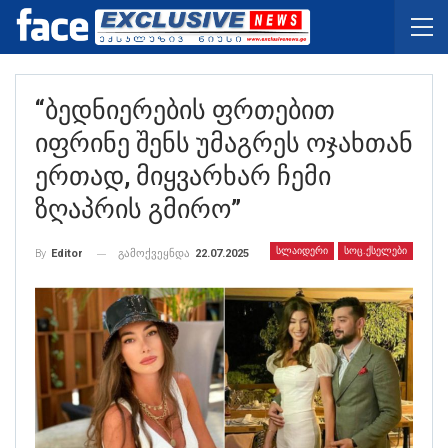
“ბედნიერების Ფრთებით
Იფრინე Შენს Უმაგრეს Ოჯახთან
Ერთად, Მიყვარხარ Ჩემი
Ზღაპრის Გმირო”
ᲡᲚᲐᲘᲓᲔᲠᲘ
ᲡᲝᲪ.ᲥᲡᲔᲚᲔᲑᲘ
გამოქვეყნდა
22.07.2025
By
Editor