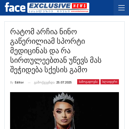
Რატომ Არჩია Ნინო
Გაწერილიამ Სპორტი
Მედიცინას Და Რა
Სირთულეებთან Უწევს Მას
Შეჭიდება Სქესის Გამო
ᲡᲐᲖᲝᲒᲐᲓᲝᲔᲑᲐ
ᲡᲚᲐᲘᲓᲔᲠᲘ
გამოქვეყნდა
25.07.2025
By
Editor