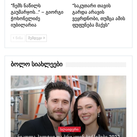
“ჩემს ნაწილს
“საკუთარი თავის
გაუმარჯოს…” – გიორგი
გარდა არავის
ჭოხონელიძე
ვეყრდნობი, თუმცა ამის
იუბილარია
ფუფუნება მაქვს”
ᲬᲘᲜᲐ
ᲨᲔᲛᲓᲔᲒᲘ
Ბოლო Სიახლეები
ᲡᲚᲐᲘᲓᲔᲠᲘ
Ნიკოლა Პელტცი Და Ბრუკლინ Ბექჰემები 2022