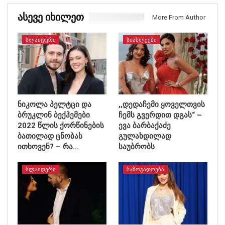
Ასევე Იხილეთ
More From Author
ᲡᲚᲐᲘᲓᲔᲠᲘ
ᲡᲘᲐᲮᲚᲔᲔᲑᲘ
ნიკოლა პელტცი და
,,დედაჩემი ყოველთვის
ბრუკლინ ბექჰემები
ჩემს გვერდით დგას“ –
2022 წლის ქორწინების
ევა ბარბაქაძე
ბათილად ცნობას
გულახდილად
ითხოვენ? – რა…
საუბრობს
ᲡᲚᲐᲘᲓᲔᲠᲘ
ᲡᲐᲖᲝᲒᲐᲓᲝᲔᲑᲐ