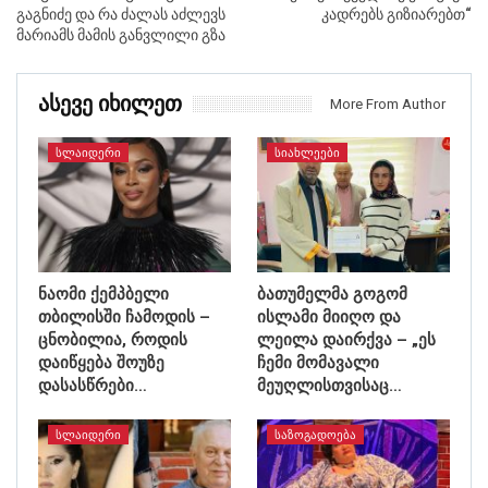
გაგნიძე და რა ძალას აძლევს
კადრებს გიზიარებთ“
მარიამს მამის განვლილი გზა
Ასევე Იხილეთ
More From Author
ᲡᲚᲐᲘᲓᲔᲠᲘ
ᲡᲘᲐᲮᲚᲔᲔᲑᲘ
ნაომი ქემპბელი
ბათუმელმა გოგომ
თბილისში ჩამოდის –
ისლამი მიიღო და
ცნობილია, როდის
ლეილა დაირქვა – „ეს
დაიწყება შოუზე
ჩემი მომავალი
დასასწრები…
მეუღლისთვისაც…
ᲡᲚᲐᲘᲓᲔᲠᲘ
ᲡᲐᲖᲝᲒᲐᲓᲝᲔᲑᲐ