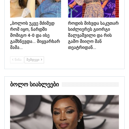
„ბოლოს უკვე მძიმედ
როდის მიხვდა საკუთარ
რომ იყო, ნარდში
სიძლიერეს გიორგი
მომიგო 4-0 და ისე
შალვაშვილი და რის
გამხნევდა… მიყვარხარ
გამო მიიღო მან
მამა…
თეატრიდან…
ᲬᲘᲜᲐ
ᲨᲔᲛᲓᲔᲒᲘ
Ბოლო Სიახლეები