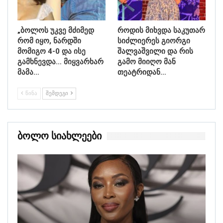
„ბოლოს უკვე მძიმედ
როდის მიხვდა საკუთარ
რომ იყო, ნარდში
სიძლიერეს გიორგი
მომიგო 4-0 და ისე
შალვაშვილი და რის
გამხნევდა… მიყვარხარ
გამო მიიღო მან
მამა…
თეატრიდან…
ᲬᲘᲜᲐ
ᲨᲔᲛᲓᲔᲒᲘ
Ბოლო Სიახლეები