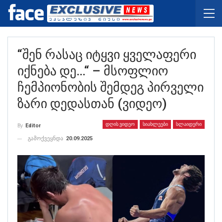
“შენ Რასაც Იტყვი Ყველაფერი
Იქნება Დე…“ – Მსოფლიო
Ჩემპიონობის Შემდეგ Პირველი
Ზარი Დედასთან (ვიდეო)
ᲓᲦᲘᲡ ᲕᲘᲓᲔᲝ
ᲡᲘᲐᲮᲚᲔᲔᲑᲘ
ᲡᲚᲐᲘᲓᲔᲠᲘ
By
Editor
გამოქვეყნდა
20.09.2025