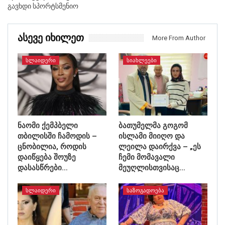
გავხდი სპორტსმენიო
Ასევე Იხილეთ
More From Author
ᲡᲚᲐᲘᲓᲔᲠᲘ
ᲡᲘᲐᲮᲚᲔᲔᲑᲘ
ნაომი ქემპბელი
ბათუმელმა გოგომ
თბილისში ჩამოდის –
ისლამი მიიღო და
ცნობილია, როდის
ლეილა დაირქვა – „ეს
დაიწყება შოუზე
ჩემი მომავალი
დასასწრები…
მეუღლისთვისაც…
ᲡᲚᲐᲘᲓᲔᲠᲘ
ᲡᲐᲖᲝᲒᲐᲓᲝᲔᲑᲐ