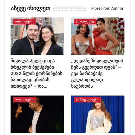
Ასევე Იხილეთ
More From Author
ᲡᲚᲐᲘᲓᲔᲠᲘ
ᲡᲘᲐᲮᲚᲔᲔᲑᲘ
ნიკოლა პელტცი და
,,დედაჩემი ყოველთვის
ბრუკლინ ბექჰემები
ჩემს გვერდით დგას“ –
2022 წლის ქორწინების
ევა ბარბაქაძე
ბათილად ცნობას
გულახდილად
ითხოვენ? – რა…
საუბრობს
ᲡᲚᲐᲘᲓᲔᲠᲘ
ᲡᲐᲖᲝᲒᲐᲓᲝᲔᲑᲐ