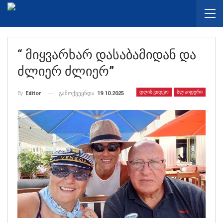
“ Მიყვარხარ Დასაბამიდან Და
Ძლიერ Ძლიერ”
ᲓᲦᲘᲡ ᲕᲘᲓᲔᲝ
ᲡᲚᲐᲘᲓᲔᲠᲘ
გამოქვეყნდა
19.10.2025
By
Editor