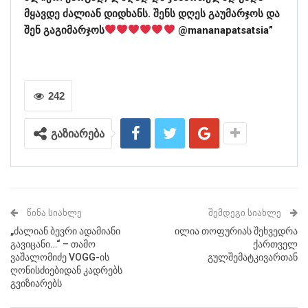
მყავდე ძალიან დიდხანს. შენს დღეს გაუმარჯოს და
შენ გაგიმარჯოს
@mananapatsatsia”
242
გაზიარება
ᲬᲘᲜᲐ ᲡᲘᲐᲮᲚᲔ
ᲨᲔᲛᲓᲔᲒᲘ ᲡᲘᲐᲮᲚᲔ
„ძალიან ბევრი ადამიანი
ილია თოფურიას შეხვედრა
გავიცანი…“ – თამო
ქართველ
ვაშალომიძე VOGG-ის
გულშემატკივართან
ღონისძიებიდან კადრებს
გვიზიარებს