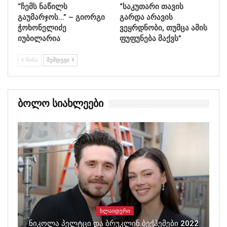
“ჩემს ნაწილს
“საკუთარი თავის
გაუმარჯოს…” – გიორგი
გარდა არავის
ჭოხონელიძე
ვეყრდნობი, თუმცა ამის
იუბილარია
ფუფუნება მაქვს”
ᲬᲘᲜᲐ
ᲨᲔᲛᲓᲔᲒᲘ
Ბოლო Სიახლეები
ᲡᲚᲐᲘᲓᲔᲠᲘ
Ნიკოლა Პელტცი Და Ბრუკლინ Ბექჰემები 2022