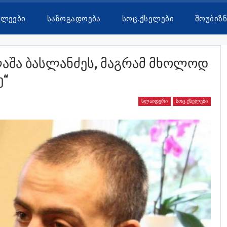
ხლეები
Საზოგადოება
Სოც.ქსელები
Შოუბიზნ
Ლაშა Ბასლანძეს, Მაგრამ Მხოლოდ
ე“
ᲡᲚᲐᲘᲓᲔᲠᲘ
ᲡᲝᲪ.ᲥᲡᲔᲚᲔᲑᲘ