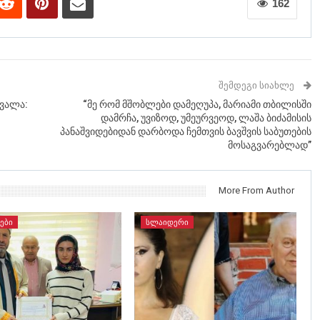
162
ᲨᲔᲛᲓᲔᲒᲘ ᲡᲘᲐᲮᲚᲔ
ვალა:
“მე რომ მშობლები დამეღუპა, მარიამი თბილისში
დამრჩა, უვიზოდ, უმეურვეოდ, ლაშა ბიძამისის
პანაშვიდებიდან დარბოდა ჩემთვის ბავშვის საბუთების
მოსაგვარებლად”
More From Author
ᲔᲑᲘ
ᲡᲚᲐᲘᲓᲔᲠᲘ