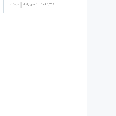
ᲬᲘᲜᲐ
ᲨᲔᲛᲓᲔᲒᲘ
1 of 1,733