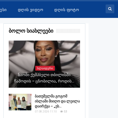
ესი
Დღის Ვიდეო
Დღის Ფოტო
Ბოლო Სიახლეები
ᲡᲚᲐᲘᲓᲔᲠᲘ
Ნაომი Ქემპბელი Თბილისში
Ჩამოდის – Ცნობილია, Როდის…
ბათუმელმა გოგომ
ისლამი მიიღო და ლეილა
დაირქვა – „ეს…
07.08.2026 11:10
53