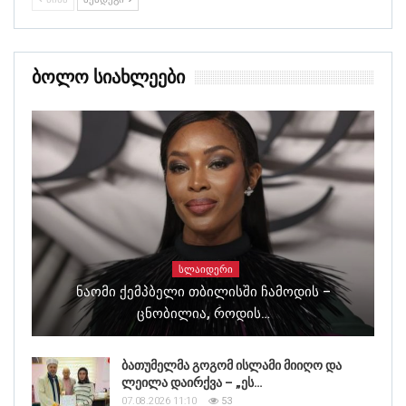
Ბოლო Სიახლეები
ᲡᲚᲐᲘᲓᲔᲠᲘ
Ნაომი Ქემპბელი Თბილისში Ჩამოდის –
Ცნობილია, Როდის…
ბათუმელმა გოგომ ისლამი მიიღო და
ლეილა დაირქვა – „ეს…
07.08.2026 11:10
53