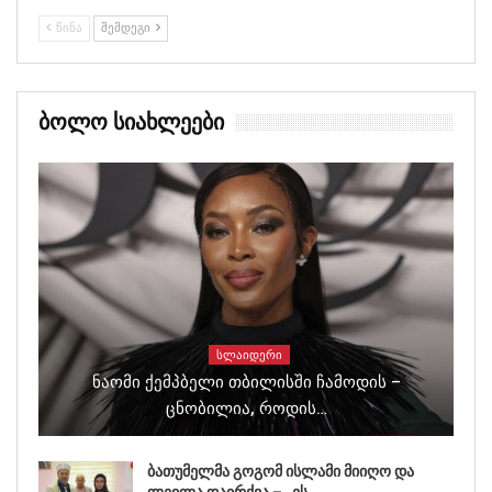
ᲬᲘᲜᲐ
ᲨᲔᲛᲓᲔᲒᲘ
Ბოლო Სიახლეები
ᲡᲚᲐᲘᲓᲔᲠᲘ
Ნაომი Ქემპბელი Თბილისში Ჩამოდის –
Ცნობილია, Როდის…
ბათუმელმა გოგომ ისლამი მიიღო და