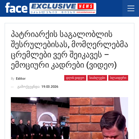
Პატრიარქის Საგალობლის
Შესრულებისას, Მომღერლებმა
Ცრემლები Ვერ Შეიკავეს –
Ემოციური Კადრები (ვიდეო)
ᲓᲦᲘᲡ ᲕᲘᲓᲔᲝ
ᲡᲘᲐᲮᲚᲔᲔᲑᲘ
ᲡᲚᲐᲘᲓᲔᲠᲘ
By
Editor
გამოქვეყნდა
19.03.2026