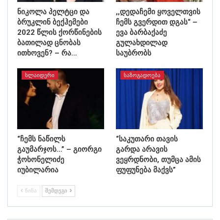
ნიკოლა პელტცი და
,,დედაჩემი ყოველთვის
ბრუკლინ ბექჰემები
ჩემს გვერდით დგას“ –
2022 წლის ქორწინების
ევა ბარბაქაძე
ბათილად ცნობას
გულახდილად
ითხოვენ? – რა…
საუბრობს
ᲡᲚᲐᲘᲓᲔᲠᲘ
ᲡᲐᲖᲝᲒᲐᲓᲝᲔᲑᲐ
“ჩემს ნაწილს
“საკუთარი თავის
გაუმარჯოს…” – გიორგი
გარდა არავის
ჭოხონელიძე
ვეყრდნობი, თუმცა ამის
იუბილარია
ფუფუნება მაქვს”
ᲬᲘᲜᲐ
ᲨᲔᲛᲓᲔᲒᲘ