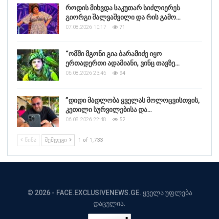
როდის მიხვდა საკუთარ სიძლიერეს
გიორგი შალვაშვილი და რის გამო…
07.08.2026 10:17
71
“ომში მგონი გია ბარამიძე იყო
ერთადერთი ადამიანი, ვინც თავზე…
06.08.2026 23:46
94
”დიდი მადლობა ყველას მოლოცვისთვის,
კეთილი სურვილებისა და…
06.08.2026 22:48
52
ᲬᲘᲜᲐ
ᲨᲔᲛᲓᲔᲒᲘ
1 of 1,733
© 2026 - FACE.EXCLUSIVENEWS.GE. ყველა უფლება
დაცულია.