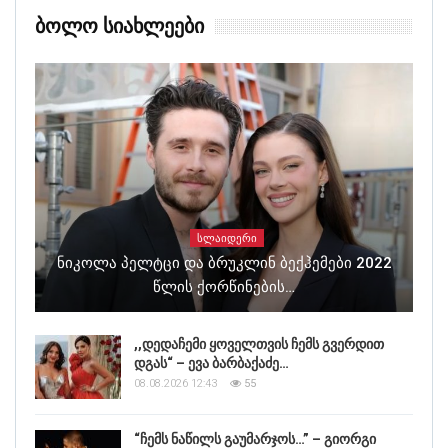
Ბოლო Სიახლეები
ᲡᲚᲐᲘᲓᲔᲠᲘ
Ნიკოლა Პელტცი Და Ბრუკლინ Ბექჰემები 2022
Წლის Ქორწინების…
,,დედაჩემი ყოველთვის ჩემს გვერდით
დგას“ – ევა ბარბაქაძე…
08.08.2026 12:43
55
“ჩემს ნაწილს გაუმარჯოს…” – გიორგი