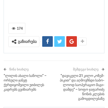
174
გაზიარება
ᲬᲘᲜᲐ ᲡᲘᲐᲮᲚᲔ
ᲨᲔᲛᲓᲔᲒᲘ ᲡᲘᲐᲮᲚᲔ
“ლილის ახალი საწოლი“ –
“და­ვი­კე­ლი 21 კილო „ოზემ­
ორსული ჯანეტ
პი­კით“ და აღ­მოვ­ჩნდი სა­ბო­
ქერდიყოშვილი უთბილეს
ლო­ოდ სა­ო­პე­რა­ციო მა­გი­
კადრებს გვიზიარებს
დამ­დე” – სოფო ჯაფარიძე
წონის კლების
გამოცდილებაზე