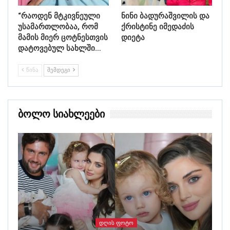
“რაოდენ მტკივნეული
ნინი ბადურაშვილის და
უსამართლობაა, რომ
ქრისტინე იმედაძის
მამის მიერ ცოტნესთვის
დიეტა
დატოვებულ სახლში…
ᲬᲘᲜᲐ
ᲨᲔᲛᲓᲔᲒᲘ
Ბოლო Სიახლეები
ᲓᲦᲘᲡ ᲤᲝᲢᲝ