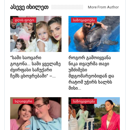
Ასევე Იხილეთ
More From Author
ᲓᲦᲘᲡ ᲤᲝᲢᲝ
ᲡᲐᲖᲝᲒᲐᲓᲝᲔᲑᲐ
“სამი საოცარი
როგორ გამოიყვანა
გოგონა… სამი ყველაზე
ნიკა თვაურმა თავი
ძვირფასი საჩუქარი
უმძიმესი
ჩემს ცხოვრებაში” –…
მდგომარეობიდან და
რატომ უჭირს ხალხს
მისი…
ᲡᲚᲐᲘᲓᲔᲠᲘ
ᲡᲐᲖᲝᲒᲐᲓᲝᲔᲑᲐ