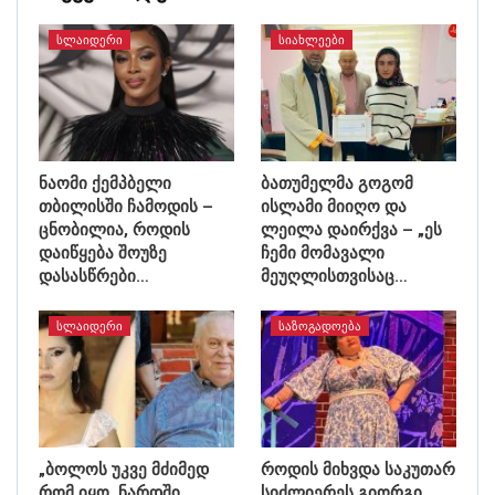
ᲡᲚᲐᲘᲓᲔᲠᲘ
ᲡᲘᲐᲮᲚᲔᲔᲑᲘ
ნაომი ქემპბელი
ბათუმელმა გოგომ
თბილისში ჩამოდის –
ისლამი მიიღო და
ცნობილია, როდის
ლეილა დაირქვა – „ეს
დაიწყება შოუზე
ჩემი მომავალი
დასასწრები…
მეუღლისთვისაც…
ᲡᲚᲐᲘᲓᲔᲠᲘ
ᲡᲐᲖᲝᲒᲐᲓᲝᲔᲑᲐ
„ბოლოს უკვე მძიმედ
როდის მიხვდა საკუთარ
რომ იყო, ნარდში
სიძლიერეს გიორგი