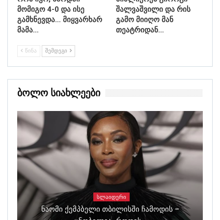
მომიგო 4-0 და ისე
შალვაშვილი და რის
გამხნევდა… მიყვარხარ
გამო მიიღო მან
მამა…
თეატრიდან…
ᲬᲘᲜᲐ
ᲨᲔᲛᲓᲔᲒᲘ
Ბოლო Სიახლეები
ᲡᲚᲐᲘᲓᲔᲠᲘ
Ნაომი Ქემპბელი Თბილისში Ჩამოდის –