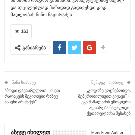
ამ ზარმა როგორ გამახარა. კონსულტაციაზე მივალ
და აუცილებლად პირადად გადავუხდი დიდ
მადლობას ნინო ნადირაძეს.
163
გაზიარება
ᲬᲘᲜᲐ ᲡᲘᲐᲮᲚᲔ
ᲨᲔᲛᲓᲔᲒᲘ ᲡᲘᲐᲮᲚᲔ
“მოდი დავასრულოთ… ისეთ
„გოგოზე ვოცნებობდი,
რაღაცებს მეკითხები რაზეც
შეპყრობილივით ვიყავი“ –
პასუხი არ მაქვს“
ეკა მამალაძის ემოციური
აღსარება ნატალიკო
ქუთათელაძის შესახებ
Ასევე Იხილეთ
More From Author