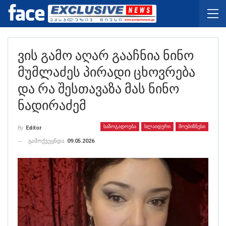
Ვის Გამო Აღარ Გააჩნია Ნინო
Მუმლაძეს Პირადი Ცხოვრება
Და Რა Შესთავაზა Მას Ნინო
Ნადირაძემ
ᲡᲐᲖᲝᲒᲐᲓᲝᲔᲑᲐ
ᲡᲚᲐᲘᲓᲔᲠᲘ
ᲨᲝᲣᲑᲘᲖᲜᲔᲡᲘ
By
Editor
გამოქვეყნდა
09.05.2026