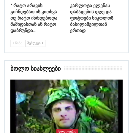
“ რატო არავის
კარლოტა ელენას
გიჩნდებათ ის კითხვა
დაბადების დღე და
თუ რატო იზრდებოდა
ფოტოები ნიკოლოზ
მამიდასთან ან რატო
ბასილაშვილთან
დაბრუნდა…
ერთად
ᲬᲘᲜᲐ
ᲨᲔᲛᲓᲔᲒᲘ
Ბოლო Სიახლეები
ᲡᲚᲐᲘᲓᲔᲠᲘ