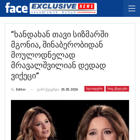
“ხანდახან Თავი Სიზმარში
Მგონია, Შინაბერობიდან
Მოულოდნელად
Მრავალშვილიან Დედად
Ვიქეცი”
ᲡᲚᲐᲘᲓᲔᲠᲘ
ᲡᲝᲪ.ᲥᲡᲔᲚᲔᲑᲘ
გამოქვეყნდა
25.05.2026
By
Editor