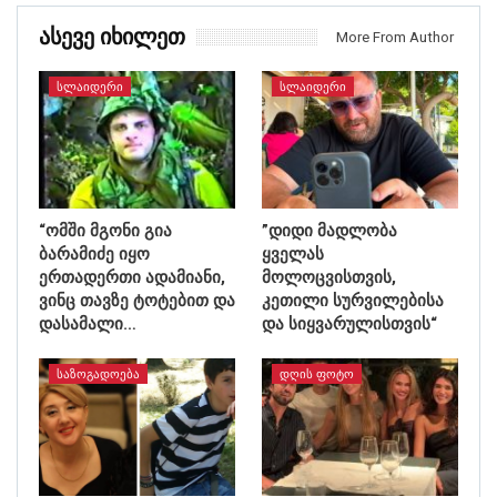
Ასევე Იხილეთ
More From Author
ᲡᲚᲐᲘᲓᲔᲠᲘ
ᲡᲚᲐᲘᲓᲔᲠᲘ
“ომში მგონი გია
”დიდი მადლობა
ბარამიძე იყო
ყველას
ერთადერთი ადამიანი,
მოლოცვისთვის,
ვინც თავზე ტოტებით და
კეთილი სურვილებისა
დასამალი…
და სიყვარულისთვის“
ᲡᲐᲖᲝᲒᲐᲓᲝᲔᲑᲐ
ᲓᲦᲘᲡ ᲤᲝᲢᲝ