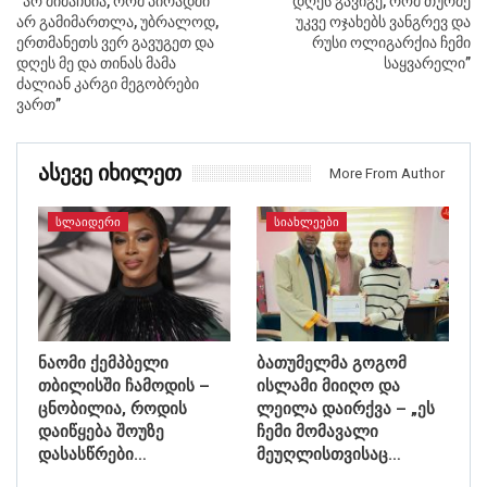
“არ მიმაჩნია, რომ პირადში
“დღეს გავიგე, რომ თურმე
არ გამიმართლა, უბრალოდ,
უკვე ოჯახებს ვანგრევ და
ერთმანეთს ვერ გავუგეთ და
რუსი ოლიგარქია ჩემი
დღეს მე და თინას მამა
საყვარელი”
ძალიან კარგი მეგობრები
ვართ”
Ასევე Იხილეთ
More From Author
ᲡᲚᲐᲘᲓᲔᲠᲘ
ᲡᲘᲐᲮᲚᲔᲔᲑᲘ
ნაომი ქემპბელი
ბათუმელმა გოგომ
თბილისში ჩამოდის –
ისლამი მიიღო და
ცნობილია, როდის
ლეილა დაირქვა – „ეს
დაიწყება შოუზე
ჩემი მომავალი
დასასწრები…
მეუღლისთვისაც…