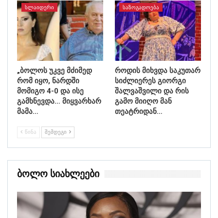
ᲡᲚᲐᲘᲓᲔᲠᲘ
ᲡᲐᲖᲝᲒᲐᲓᲝᲔᲑᲐ
„ბოლოს უკვე მძიმედ
როდის მიხვდა საკუთარ
რომ იყო, ნარდში
სიძლიერეს გიორგი
მომიგო 4-0 და ისე
შალვაშვილი და რის
გამხნევდა… მიყვარხარ
გამო მიიღო მან
მამა…
თეატრიდან…
ᲬᲘᲜᲐ
ᲨᲔᲛᲓᲔᲒᲘ
Ბოლო Სიახლეები