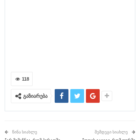
118
გაზიარება
ᲬᲘᲜᲐ ᲡᲘᲐᲮᲚᲔ
ᲨᲔᲛᲓᲔᲒᲘ ᲡᲘᲐᲮᲚᲔ