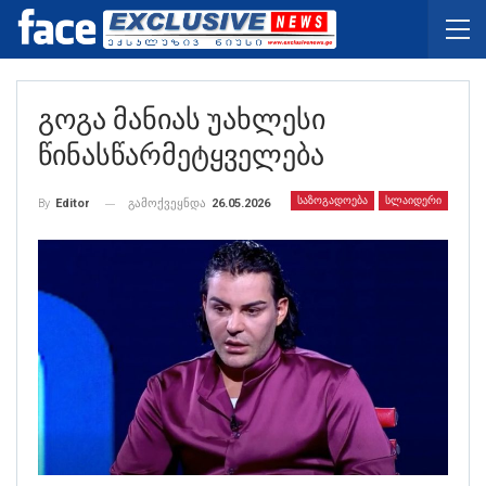
Გოგა Მანიას Უახლესი
Წინასწარმეტყველება
ᲡᲐᲖᲝᲒᲐᲓᲝᲔᲑᲐ
ᲡᲚᲐᲘᲓᲔᲠᲘ
გამოქვეყნდა
26.05.2026
By
Editor