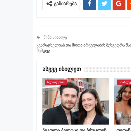
გაზიარება
ᲬᲘᲜᲐ ᲡᲘᲐᲮᲚᲔ
კვარაცხელიას და შოთა არველაძის შეხვედრა მა
შემდეგ
Ასევე Იხილეთ
ᲡᲚᲐᲘᲓᲔᲠᲘ
ᲡᲘᲐᲮᲚᲔ
ნიკოლა პელტცი და ბრუკლინ
,,დედა