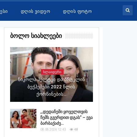
ესი
Დღის Ვიდეო
Დღის Ფოტო
Ბოლო Სიახლეები
ᲡᲚᲐᲘᲓᲔᲠᲘ
Ნიკოლა Პელტცი Და Ბრუკლინ
Ბექჰემები 2022 Წლის
Ქორწინების…
,,დედაჩემი ყოველთვის
ჩემს გვერდით დგას“ – ევა
ბარბაქაძე…
08.08.2026 12:43
48