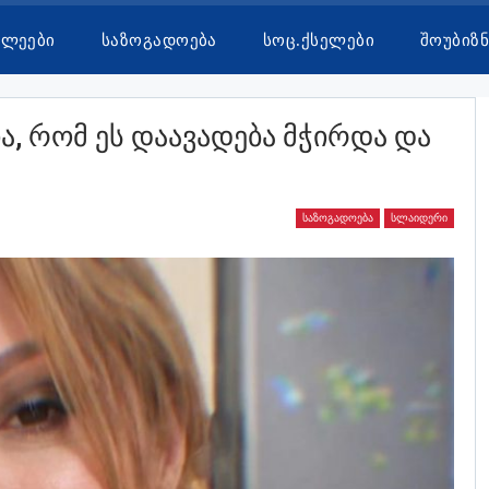
ხლეები
Საზოგადოება
Სოც.ქსელები
Შოუბიზნ
ა, Რომ Ეს Დაავადება Მჭირდა Და
ᲡᲐᲖᲝᲒᲐᲓᲝᲔᲑᲐ
ᲡᲚᲐᲘᲓᲔᲠᲘ