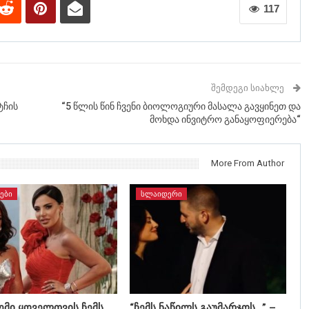
117
ᲨᲔᲛᲓᲔᲒᲘ ᲡᲘᲐᲮᲚᲔ
ტჩის
“5 წლის წინ ჩვენი ბიოლოგიური მასალა გავყინეთ და
მოხდა ინვიტრო განაყოფიერება“
More From Author
ᲔᲑᲘ
ᲡᲚᲐᲘᲓᲔᲠᲘ
ჩემი ყოველთვის ჩემს
“ჩემს ნაწილს გაუმარჯოს…” –