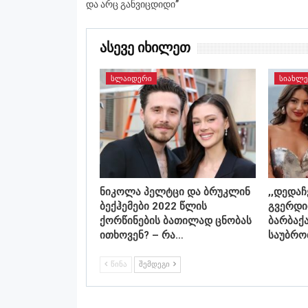
და არც განვიცდიდი”
Ასევე Იხილეთ
ᲡᲚᲐᲘᲓᲔᲠᲘ
ᲡᲘᲐᲮᲚᲔ
ნიკოლა პელტცი და ბრუკლინ
,,დედა
ბექჰემები 2022 წლის
გვერდი
ქორწინების ბათილად ცნობას
ბარბაქ
ითხოვენ? – რა…
საუბრო
ᲬᲘᲜᲐ
ᲨᲔᲛᲓᲔᲒᲘ