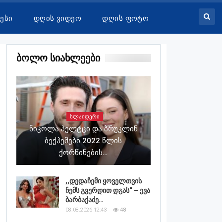
ესი
Დღის Ვიდეო
Დღის Ფოტო
Ბოლო Სიახლეები
ᲡᲚᲐᲘᲓᲔᲠᲘ
Ნიკოლა Პელტცი Და Ბრუკლინ
Ბექჰემები 2022 Წლის
Ქორწინების…
,,დედაჩემი ყოველთვის
ჩემს გვერდით დგას“ – ევა
ბარბაქაძე…
08.08.2026 12:43
48