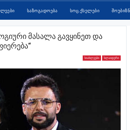
ხლეები
Საზოგადოება
Სოც.ქსელები
Შოუბიზნ
ლოგიური Მასალა Გავყინეთ Და
ფიერება“
ᲡᲘᲐᲮᲚᲔᲔᲑᲘ
ᲡᲚᲐᲘᲓᲔᲠᲘ