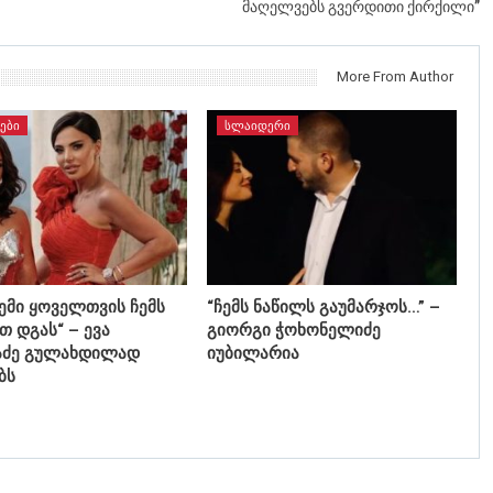
მაღელვებს გვერდითი ქირქილი”
More From Author
ᲔᲑᲘ
ᲡᲚᲐᲘᲓᲔᲠᲘ
ჩემი ყოველთვის ჩემს
“ჩემს ნაწილს გაუმარჯოს…” –
თ დგას“ – ევა
გიორგი ჭოხონელიძე
აძე გულახდილად
იუბილარია
ბს