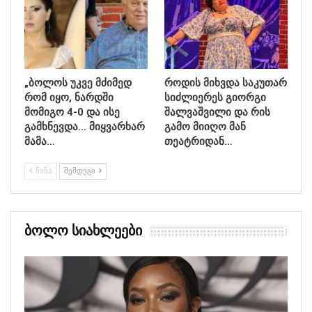
„ბოლოს უკვე მძიმედ
როდის მიხვდა საკუთარ
რომ იყო, ნარდში
სიძლიერეს გიორგი
მომიგო 4-0 და ისე
შალვაშვილი და რის
გამხნევდა… მიყვარხარ
გამო მიიღო მან
მამა…
თეატრიდან…
ᲬᲘᲜᲐ
ᲨᲔᲛᲓᲔᲒᲘ
Ბოლო Სიახლეები