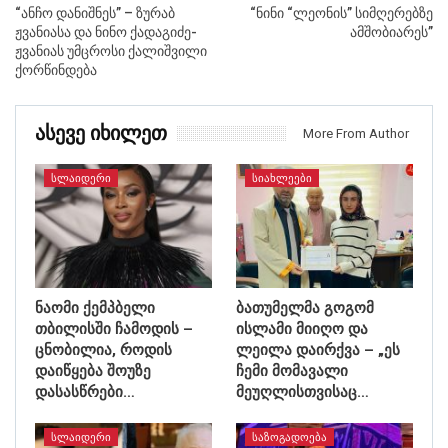
“ანჩო დანიშნეს” – ზურაბ
“ნინი “ლეონის” სიმღერებზე
ჟვანიასა და ნინო ქადაგიძე-
ამშობიარეს”
ჟვანიას უმცროსი ქალიშვილი
ქორწინდება
Ასევე Იხილეთ
More From Author
ᲡᲚᲐᲘᲓᲔᲠᲘ
ᲡᲘᲐᲮᲚᲔᲔᲑᲘ
ნაომი ქემპბელი
ბათუმელმა გოგომ
თბილისში ჩამოდის –
ისლამი მიიღო და
ცნობილია, როდის
ლეილა დაირქვა – „ეს
დაიწყება შოუზე
ჩემი მომავალი
დასასწრები…
მეუღლისთვისაც…
ᲡᲚᲐᲘᲓᲔᲠᲘ
ᲡᲐᲖᲝᲒᲐᲓᲝᲔᲑᲐ