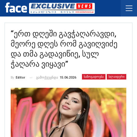
“ერთ Დღეში Გავჭაღარავდი,
Მეორე Დღეს Რომ Გავიღვიძე
Და Თმა Გადავიწიე, Სულ
Ჭაღარა Ვიყავი”
ᲡᲐᲖᲝᲒᲐᲓᲝᲔᲑᲐ
ᲡᲚᲐᲘᲓᲔᲠᲘ
გამოქვეყნდა
15.06.2026
By
Editor