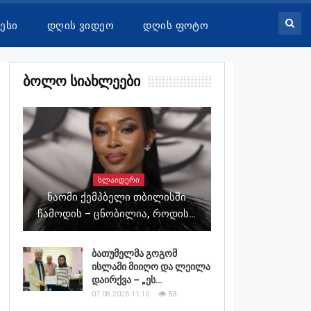
ესი
Დღის Ვიდეო
Დღის Ფოტო
Ბოლო Სიახლეები
ᲡᲚᲐᲘᲓᲔᲠᲘ
Ნაომი Ქემპბელი Თბილისში
Ჩამოდის – Ცნობილია, Როდის…
ბათუმელმა გოგომ
ისლამი მიიღო და ლეილა
დაირქვა – „ეს…
07.08.2026 11:10
53