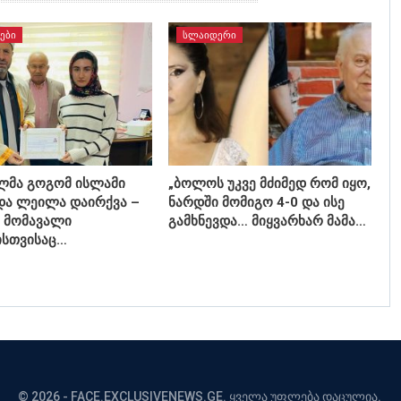
ᲔᲑᲘ
ᲡᲚᲐᲘᲓᲔᲠᲘ
ლმა გოგომ ისლამი
„ბოლოს უკვე მძიმედ რომ იყო,
და ლეილა დაირქვა –
ნარდში მომიგო 4-0 და ისე
ი მომავალი
გამხნევდა… მიყვარხარ მამა…
სთვისაც…
© 2026 - FACE.EXCLUSIVENEWS.GE. ყველა უფლება დაცულია.