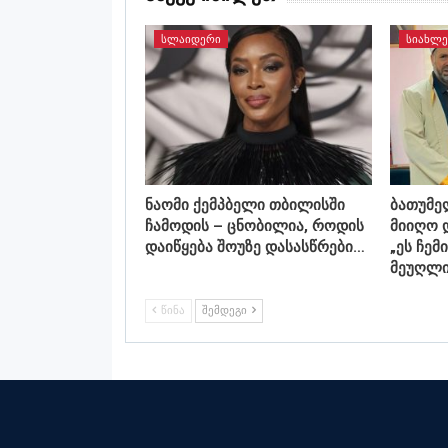
ᲡᲚᲐᲘᲓᲔᲠᲘ
ᲡᲘᲐᲮᲚᲔ
ნაომი ქემპბელი თბილისში
ბათუმე
ჩამოდის – ცნობილია, როდის
მიიღო 
დაიწყება შოუზე დასასწრები…
„ეს ჩემ
მეუღლი
ᲬᲘᲜᲐ
ᲨᲔᲛᲓᲔᲒᲘ