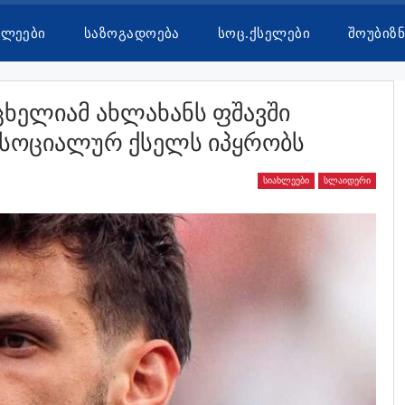
ხლეები
Საზოგადოება
Სოც.ქსელები
Შოუბიზნ
აცხელიამ Ახლახანს Ფშავში
ო Სოციალურ Ქსელს Იპყრობს
ᲡᲘᲐᲮᲚᲔᲔᲑᲘ
ᲡᲚᲐᲘᲓᲔᲠᲘ