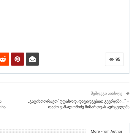
95
ᲨᲔᲛᲓᲔᲒᲘ ᲡᲘᲐᲮᲚᲔ
ს
„გაგისთორავთ“ უფასოდ, დაგიდგებით გვერდში…“ –
ოჩა
თამო ვაშალომიძე მიმართვას ავრცელებს
More From Author