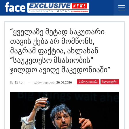
“ყველაზე Მეტად Საკუთარი
Თავის Ქება Არ Მომწონს,
Მაგრამ Ფაქტია, Ახლახან
“საუკეთესო Მსახიობის“
Ჯილდო Ავიღე Მაკედონიაში”
ᲡᲐᲖᲝᲒᲐᲓᲝᲔᲑᲐ
ᲡᲚᲐᲘᲓᲔᲠᲘ
გამოქვეყნდა
26.06.2026
By
Editor