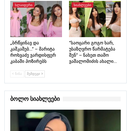
ᲡᲚᲐᲘᲓᲔᲠᲘ
ᲡᲘᲐᲮᲚᲔᲔᲑᲘ
„ბრწყინავ და
“საოცარი გოგო ხარ,
კაშკაშებ…“ – მარიტა
უსაზღვრო წარმატება
როხვაძე ვარდისფერ
შენ“ – ნახეთ თამო
კაბაში პოზირებს
ვაშალომიძის ახალი…
ᲬᲘᲜᲐ
ᲨᲔᲛᲓᲔᲒᲘ
Ბოლო Სიახლეები