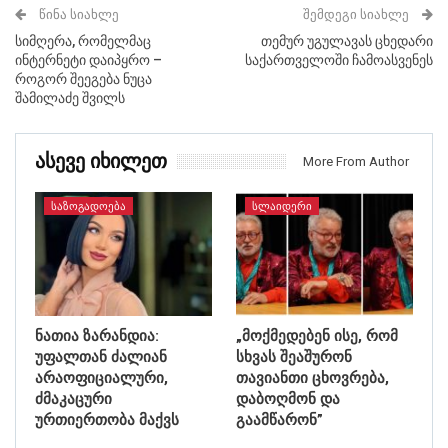
ᲬᲘᲜᲐ ᲡᲘᲐᲮᲚᲔ
ᲨᲔᲛᲓᲔᲒᲘ ᲡᲘᲐᲮᲚᲔ
სიმღერა, რომელმაც
თემურ უგულავას ცხედარი
ინტერნეტი დაიპყრო –
საქართველოში ჩამოასვენეს
როგორ შეეგება ნუცა
შამილაძე შვილს
Ასევე Იხილეთ
More From Author
ᲡᲐᲖᲝᲒᲐᲓᲝᲔᲑᲐ
ᲡᲚᲐᲘᲓᲔᲠᲘ
ნათია ზარანდია:
„მოქმედებენ ისე, რომ
უფალთან ძალიან
სხვას შეაშურონ
არაოფიციალური,
თავიანთი ცხოვრება,
ძმაკაცური
დაბოღმონ და
ურთიერთობა მაქვს
გაამწარონ”