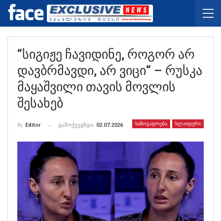
“სიგიჟე Ჩავიდინე, Როგორ Არ
Დავბრმავდი, Არ Ვიცი“ – Რუსკა
Მაყაშვილი Თავის Მოვლის
Შესახებ
ᲡᲐᲖᲝᲒᲐᲓᲝᲔᲑᲐ
ᲡᲚᲐᲘᲓᲔᲠᲘ
გამოქვეყნდა
02.07.2026
By
Editor