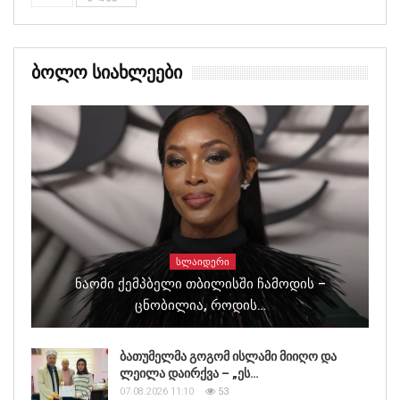
Ბოლო Სიახლეები
ᲡᲚᲐᲘᲓᲔᲠᲘ
Ნაომი Ქემპბელი Თბილისში Ჩამოდის –
Ცნობილია, Როდის…
ბათუმელმა გოგომ ისლამი მიიღო და
ლეილა დაირქვა – „ეს…
07.08.2026 11:10
53