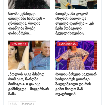
ნაომი ქემპბელი
ბათუმელმა გოგომ
თბილისში ჩამოდის –
ისლამი მიიღო და
ცნობილია, როდის
ლეილა დაირქვა – „ეს
დაიწყება შოუზე
ჩემი მომავალი
დასასწრები…
მეუღლისთვისაც…
ᲡᲚᲐᲘᲓᲔᲠᲘ
ᲡᲐᲖᲝᲒᲐᲓᲝᲔᲑᲐ
„ბოლოს უკვე მძიმედ
როდის მიხვდა საკუთარ
რომ იყო, ნარდში
სიძლიერეს გიორგი
მომიგო 4-0 და ისე
შალვაშვილი და რის
გამხნევდა… მიყვარხარ
გამო მიიღო მან
მამა…
თეატრიდან…
ᲬᲘᲜᲐ
ᲨᲔᲛᲓᲔᲒᲘ