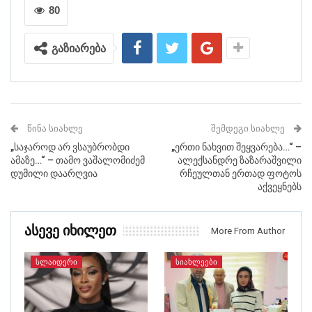
80
გაზიარება
ᲬᲘᲜᲐ ᲡᲘᲐᲮᲚᲔ
ᲨᲔᲛᲓᲔᲒᲘ ᲡᲘᲐᲮᲚᲔ
„საჯაროდ არ ვსაუბრობდი
„ერთი ნახვით შეყვარება…“ –
ამაზე…“ – თამო ვაშალომიძემ
ალექსანდრე ზაზარაშვილი
დუმილი დაარღვია
რჩეულთან ერთად ფოტოს
აქვეყნებს
Ასევე Იხილეთ
More From Author
ᲡᲚᲐᲘᲓᲔᲠᲘ
ᲡᲘᲐᲮᲚᲔᲔᲑᲘ