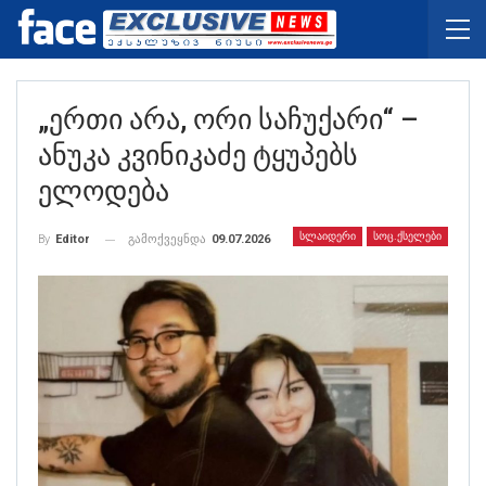
„ერთი Არა, Ორი Საჩუქარი“ –
Ანუკა Კვინიკაძე Ტყუპებს
Ელოდება
ᲡᲚᲐᲘᲓᲔᲠᲘ
ᲡᲝᲪ.ᲥᲡᲔᲚᲔᲑᲘ
გამოქვეყნდა
09.07.2026
By
Editor