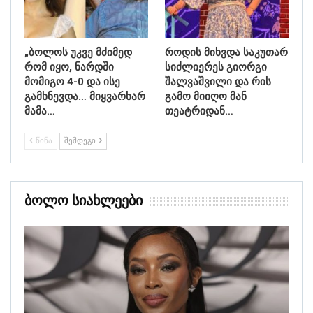
„ბოლოს უკვე მძიმედ
როდის მიხვდა საკუთარ
რომ იყო, ნარდში
სიძლიერეს გიორგი
მომიგო 4-0 და ისე
შალვაშვილი და რის
გამხნევდა… მიყვარხარ
გამო მიიღო მან
მამა…
თეატრიდან…
ᲬᲘᲜᲐ
ᲨᲔᲛᲓᲔᲒᲘ
Ბოლო Სიახლეები