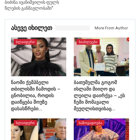
ბიძინა ივანიშვილის ფულს
წლების განმავლობაში”
Ასევე Იხილეთ
More From Author
ᲡᲚᲐᲘᲓᲔᲠᲘ
ᲡᲘᲐᲮᲚᲔᲔᲑᲘ
ნაომი ქემპბელი
ბათუმელმა გოგომ
თბილისში ჩამოდის –
ისლამი მიიღო და
ცნობილია, როდის
ლეილა დაირქვა – „ეს
დაიწყება შოუზე
ჩემი მომავალი
დასასწრები…
მეუღლისთვისაც…
ᲡᲚᲐᲘᲓᲔᲠᲘ
ᲡᲐᲖᲝᲒᲐᲓᲝᲔᲑᲐ