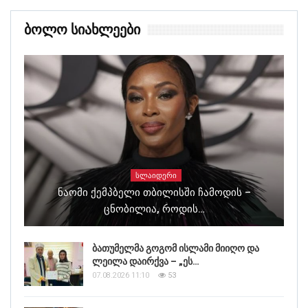
Ბოლო Სიახლეები
ᲡᲚᲐᲘᲓᲔᲠᲘ
Ნაომი Ქემპბელი Თბილისში Ჩამოდის –
Ცნობილია, Როდის…
ბათუმელმა გოგომ ისლამი მიიღო და
ლეილა დაირქვა – „ეს…
07.08.2026 11:10
53