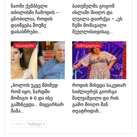
ნაომი ქემპბელი
ბათუმელმა გოგომ
თბილისში ჩამოდის –
ისლამი მიიღო და
ცნობილია, როდის
ლეილა დაირქვა – „ეს
დაიწყება შოუზე
ჩემი მომავალი
დასასწრები…
მეუღლისთვისაც…
ᲡᲚᲐᲘᲓᲔᲠᲘ
ᲡᲐᲖᲝᲒᲐᲓᲝᲔᲑᲐ
„ბოლოს უკვე მძიმედ
როდის მიხვდა საკუთარ
რომ იყო, ნარდში
სიძლიერეს გიორგი
მომიგო 4-0 და ისე
შალვაშვილი და რის
გამხნევდა… მიყვარხარ
გამო მიიღო მან
მამა…
თეატრიდან…
ᲬᲘᲜᲐ
ᲨᲔᲛᲓᲔᲒᲘ