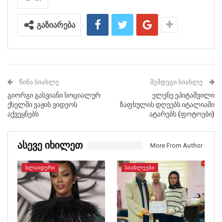
გაზიარება
ᲬᲘᲜᲐ ᲡᲘᲐᲮᲚᲔ
ᲨᲔᲛᲓᲔᲒᲘ ᲡᲘᲐᲮᲚᲔ
გიორგი გასვიანი სოციალურ
ელენე ეპიტაშვილი
ქსელში ვაჟის ვიდეოს
ზაფხულის დღეებს იტალიაში
აქვეყნებს
ატარებს (ფოტოები)
Ასევე Იხილეთ
More From Author
ᲡᲚᲐᲘᲓᲔᲠᲘ
ᲡᲘᲐᲮᲚᲔᲔᲑᲘ