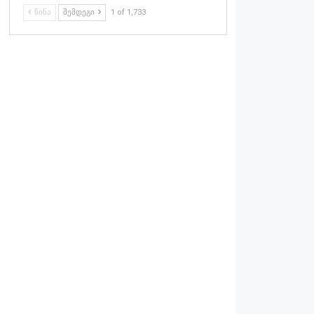
ᲬᲘᲜᲐ
ᲨᲔᲛᲓᲔᲒᲘ
1 of 1,733