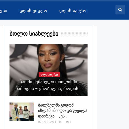
ესი
Დღის Ვიდეო
Დღის Ფოტო
Ბოლო Სიახლეები
ᲡᲚᲐᲘᲓᲔᲠᲘ
Ნაომი Ქემპბელი Თბილისში
Ჩამოდის – Ცნობილია, Როდის…
ბათუმელმა გოგომ
ისლამი მიიღო და ლეილა
დაირქვა – „ეს…
07.08.2026 11:10
1