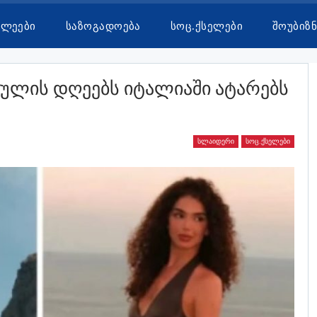
ხლეები
Საზოგადოება
Სოც.ქსელები
Შოუბიზნ
ხულის Დღეებს Იტალიაში Ატარებს
ᲡᲚᲐᲘᲓᲔᲠᲘ
ᲡᲝᲪ.ᲥᲡᲔᲚᲔᲑᲘ