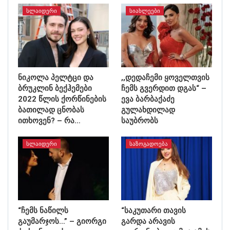
ᲡᲚᲐᲘᲓᲔᲠᲘ
ᲡᲘᲐᲮᲚᲔᲔᲑᲘ
ნიკოლა პელტცი და
,,დედაჩემი ყოველთვის
ბრუკლინ ბექჰემები
ჩემს გვერდით დგას“ –
2022 წლის ქორწინების
ევა ბარბაქაძე
ბათილად ცნობას
გულახდილად
ითხოვენ? – რა…
საუბრობს
ᲡᲚᲐᲘᲓᲔᲠᲘ
ᲡᲐᲖᲝᲒᲐᲓᲝᲔᲑᲐ
“ჩემს ნაწილს
“საკუთარი თავის
გაუმარჯოს…” – გიორგი
გარდა არავის