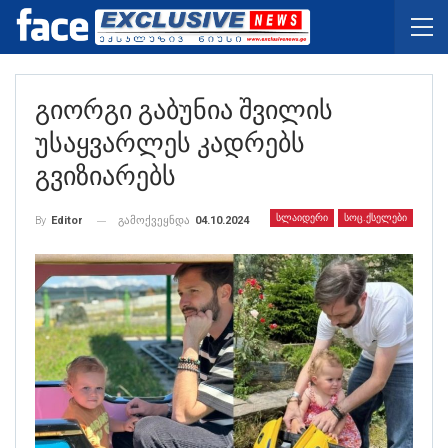
Გიორგი Გაბუნია Შვილის
Უსაყვარლეს Კადრებს
Გვიზიარებს
ᲡᲚᲐᲘᲓᲔᲠᲘ
ᲡᲝᲪ.ᲥᲡᲔᲚᲔᲑᲘ
გამოქვეყნდა
04.10.2024
By
Editor