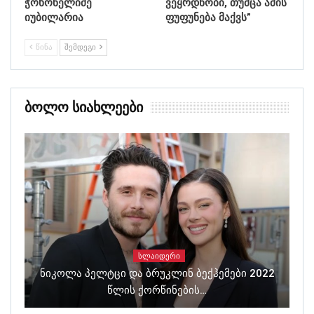
ჭოხონელიძე
ვეყრდნობი, თუმცა ამის
იუბილარია
ფუფუნება მაქვს”
ᲬᲘᲜᲐ
ᲨᲔᲛᲓᲔᲒᲘ
Ბოლო Სიახლეები
ᲡᲚᲐᲘᲓᲔᲠᲘ
Ნიკოლა Პელტცი Და Ბრუკლინ Ბექჰემები 2022
Წლის Ქორწინების…