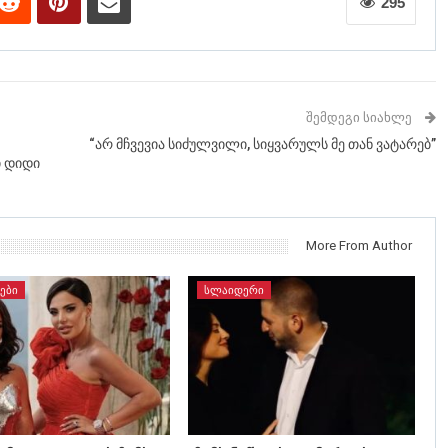
295
ᲨᲔᲛᲓᲔᲒᲘ ᲡᲘᲐᲮᲚᲔ
“არ მჩვევია სიძულვილი, სიყვარულს მე თან ვატარებ”
ი დიდი
More From Author
ᲔᲑᲘ
ᲡᲚᲐᲘᲓᲔᲠᲘ