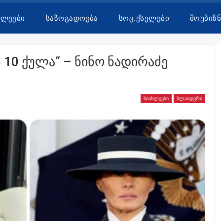
ხლეები
Საზოგადოება
Სოც.ქსელები
Შოუბიზნ
 10 Ქულა“ – Ნინო Ნადირაძე
ᲡᲘᲐᲮᲚᲔᲔᲑᲘ
ᲡᲚᲐᲘᲓᲔᲠᲘ