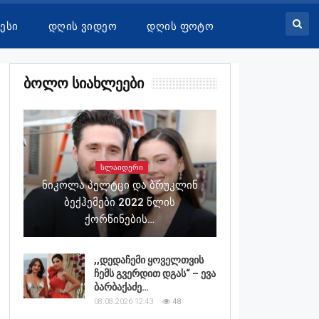
ესი
Დღის Ვიდეო
Დღის Ფოტო
Ბოლო Სიახლეები
ᲡᲚᲐᲘᲓᲔᲠᲘ
Ნიკოლა Პელტცი Და Ბრუკლინ
Ბექჰემები 2022 Წლის
Ქორწინების…
,,დედაჩემი ყოველთვის
ჩემს გვერდით დგას“ – ევა
ბარბაქაძე…
08.08.2026 12:43
48