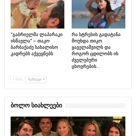
“გაბრიელმა ლაპარაკი
რა სტრესის გადატანა
ისწავლა“ – თაკო
მოუხდა თიკო
ბარბაქაძე სახალისო
ყაველაშვილს და
კადრებს აქვეყნებს
როგორ ცდილობს ის
ძველებური
ცხოვრების…
ᲬᲘᲜᲐ
ᲨᲔᲛᲓᲔᲒᲘ
Ბოლო Სიახლეები