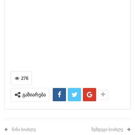
276
გაზიარება
ᲬᲘᲜᲐ ᲡᲘᲐᲮᲚᲔ
ᲨᲔᲛᲓᲔᲒᲘ ᲡᲘᲐᲮᲚᲔ