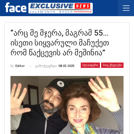
“არც Მე Მჯერა, Მაგრამ 55…
Ისეთი Სიყვარული Მაჩუქეთ
Რომ Წაქცევის Არ Მეშინია”
ᲡᲚᲐᲘᲓᲔᲠᲘ
ᲡᲝᲪ.ᲥᲡᲔᲚᲔᲑᲘ
გამოქვეყნდა
08.03.2025
By
Editor