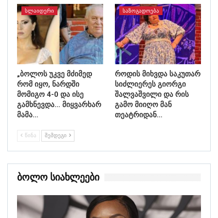
ᲡᲚᲐᲘᲓᲔᲠᲘ
ᲡᲐᲖᲝᲒᲐᲓᲝᲔᲑᲐ
„ბოლოს უკვე მძიმედ
როდის მიხვდა საკუთარ
რომ იყო, ნარდში
სიძლიერეს გიორგი
მომიგო 4-0 და ისე
შალვაშვილი და რის
გამხნევდა… მიყვარხარ
გამო მიიღო მან
მამა…
თეატრიდან…
ᲬᲘᲜᲐ
ᲨᲔᲛᲓᲔᲒᲘ
Ბოლო Სიახლეები