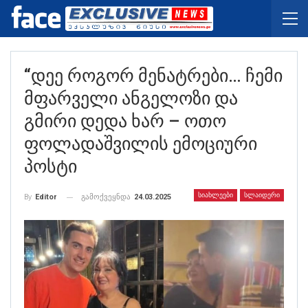
“დეე Როგორ Მენატრები… Ჩემი
Მფარველი Ანგელოზი Და
Გმირი Დედა Ხარ – Ოთო
Ფოლადაშვილის Ემოციური
Პოსტი
ᲡᲘᲐᲮᲚᲔᲔᲑᲘ
ᲡᲚᲐᲘᲓᲔᲠᲘ
გამოქვეყნდა
24.03.2025
By
Editor