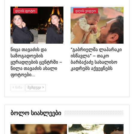
ᲓᲦᲘᲡ ᲤᲝᲢᲝ
ᲓᲦᲘᲡ ᲕᲘᲓᲔᲝ
ნიცა თავაძის და
“გაბრიელმა ლაპარაკი
საზოგადოების
ისწავლა“ – თაკო
ყურადღების ცენტრში –
ბარბაქაძე სახალისო
ნილა თავაძის ახალი
კადრებს აქვეყნებს
ფოტოები…
ᲬᲘᲜᲐ
ᲨᲔᲛᲓᲔᲒᲘ
Ბოლო Სიახლეები