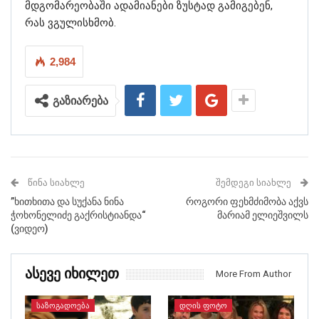
მდგომარეობაში ადამიანები ზუსტად გამიგებენ,
რას ვგულისხმობ.
2,984
გაზიარება
ᲬᲘᲜᲐ ᲡᲘᲐᲮᲚᲔ
ᲨᲔᲛᲓᲔᲒᲘ ᲡᲘᲐᲮᲚᲔ
”ხითხითა და სუქანა ნინა
როგორი ფეხმძიმობა აქვს
ჭოხონელიძე გაქრისტიანდა“
მარიამ ელიეშვილს
(ვიდეო)
Ასევე Იხილეთ
More From Author
ᲡᲐᲖᲝᲒᲐᲓᲝᲔᲑᲐ
ᲓᲦᲘᲡ ᲤᲝᲢᲝ