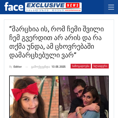
“მარცხია Ის, Რომ Ჩემი Შვილი
Ჩემ Გვერდით Არ Არის Და Რა
Თქმა Უნდა, Ამ Ცხოვრებაში
Დამარცხებული Ვარ”
ᲡᲐᲖᲝᲒᲐᲓᲝᲔᲑᲐ
ᲡᲚᲐᲘᲓᲔᲠᲘ
გამოქვეყნდა
13.05.2025
By
Editor