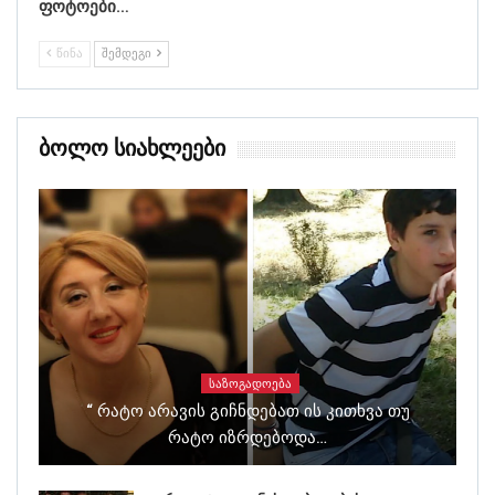
ფოტოები…
ᲬᲘᲜᲐ
ᲨᲔᲛᲓᲔᲒᲘ
Ბოლო Სიახლეები
ᲡᲐᲖᲝᲒᲐᲓᲝᲔᲑᲐ
“ Რატო Არავის Გიჩნდებათ Ის Კითხვა Თუ
Რატო Იზრდებოდა…