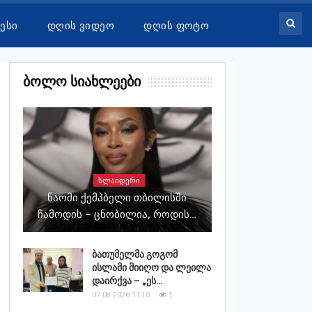
ესი
Დღის Ვიდეო
Დღის Ფოტო
Ბოლო Სიახლეები
ᲡᲚᲐᲘᲓᲔᲠᲘ
Ნაომი Ქემპბელი Თბილისში
Ჩამოდის – Ცნობილია, Როდის…
ბათუმელმა გოგომ
ისლამი მიიღო და ლეილა
დაირქვა – „ეს…
07.08.2026 11:10
1