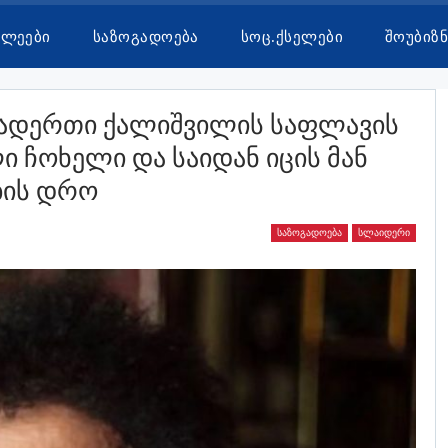
ხლეები
Საზოგადოება
Სოც.ქსელები
Შოუბიზნ
თადერთი Ქალიშვილის Საფლავის
 Ჩოხელი Და Საიდან Იცის Მან
ბის Დრო
ᲡᲐᲖᲝᲒᲐᲓᲝᲔᲑᲐ
ᲡᲚᲐᲘᲓᲔᲠᲘ