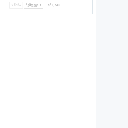
ᲬᲘᲜᲐ
ᲨᲔᲛᲓᲔᲒᲘ
1 of 1,733