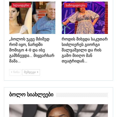
ᲡᲚᲐᲘᲓᲔᲠᲘ
ᲡᲐᲖᲝᲒᲐᲓᲝᲔᲑᲐ
„ბოლოს უკვე მძიმედ
როდის მიხვდა საკუთარ
რომ იყო, ნარდში
სიძლიერეს გიორგი
მომიგო 4-0 და ისე
შალვაშვილი და რის
გამხნევდა… მიყვარხარ
გამო მიიღო მან
მამა…
თეატრიდან…
ᲬᲘᲜᲐ
ᲨᲔᲛᲓᲔᲒᲘ
Ბოლო Სიახლეები