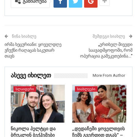
გაზიარება
ᲬᲘᲜᲐ ᲡᲘᲐᲮᲚᲔ
ᲨᲔᲛᲓᲔᲒᲘ ᲡᲘᲐᲮᲚᲔ
ირმა ხეცურიანი: ყოველდღე
„ერთხელ მივედი
ვჩუქნი რაღაცას საკუთარ
საავადმყოფოში, რომ
თავს
ოპერაცია გამეკეთებინა…”
Ასევე Იხილეთ
More From Author
ᲡᲚᲐᲘᲓᲔᲠᲘ
ᲡᲘᲐᲮᲚᲔᲔᲑᲘ
ნიკოლა პელტცი და
,,დედაჩემი ყოველთვის
ბრუკლინ ბექჰემები
ჩემს გვერდით დგას“ –