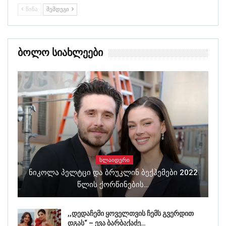
ᲬᲘᲜᲐ
ᲨᲔᲛᲓᲔᲒᲘ
Ბოლო Სიახლეები
ᲡᲚᲐᲘᲓᲔᲠᲘ
Ნიკოლა Პელტცი Და Ბრუკლინ Ბექჰემები 2022
Წლის Ქორწინების…
,,დედაჩემი ყოველთვის ჩემს გვერდით
დგას“ – ევა ბარბაქაძე…