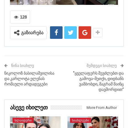
128
გაზიარება
ᲬᲘᲜᲐ ᲡᲘᲐᲮᲚᲔ
ᲨᲔᲛᲓᲔᲒᲘ ᲡᲘᲐᲮᲚᲔ
ნიკოლოზ ბასილაშვილისა
“ყველაფერს შევძლებთ და
და კარლოტა ელენას
გამოვა-მეთქი, დიდხანს
რომაული არდადეგები
ვამბობდი, მაგრამ მაინც
დავშორდით”
Ასევე Იხილეთ
More From Author
ᲡᲚᲐᲘᲓᲔᲠᲘ
ᲡᲘᲐᲮᲚᲔᲔᲑᲘ