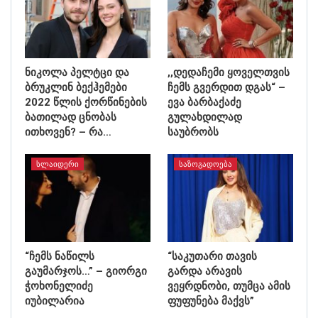
ნიკოლა პელტცი და
,,დედაჩემი ყოველთვის
ბრუკლინ ბექჰემები
ჩემს გვერდით დგას“ –
2022 წლის ქორწინების
ევა ბარბაქაძე
ბათილად ცნობას
გულახდილად
ითხოვენ? – რა…
საუბრობს
ᲡᲚᲐᲘᲓᲔᲠᲘ
ᲡᲐᲖᲝᲒᲐᲓᲝᲔᲑᲐ
“ჩემს ნაწილს
“საკუთარი თავის
გაუმარჯოს…” – გიორგი
გარდა არავის
ჭოხონელიძე
ვეყრდნობი, თუმცა ამის
იუბილარია
ფუფუნება მაქვს”